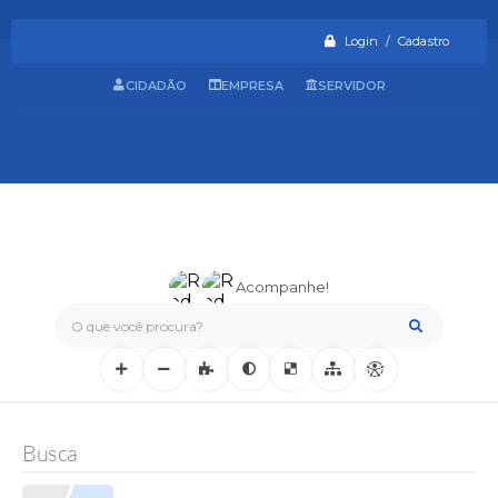
Login / Cadastro
CIDADÃO
EMPRESA
SERVIDOR
Acompanhe!
O que você procura?
Busca