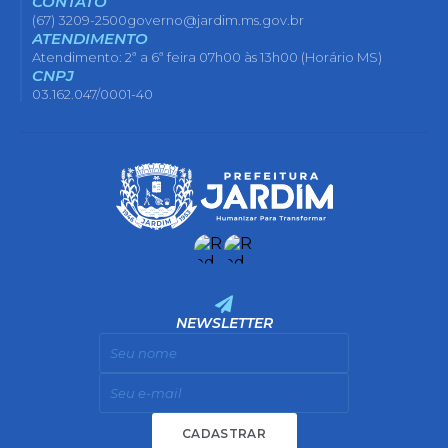
CONTATO
(67) 3209-2500
governo@jardim.ms.gov.br
ATENDIMENTO
Atendimento: 2ª a 6ª feira 07h00 às 13h00 (Horário MS)
CNPJ
03.162.047/0001-40
NEWSLETTER
CADASTRAR