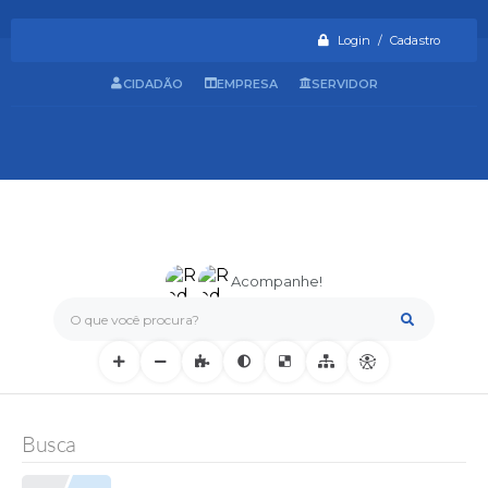
Login / Cadastro
CIDADÃO
EMPRESA
SERVIDOR
Acompanhe!
O que você procura?
Busca