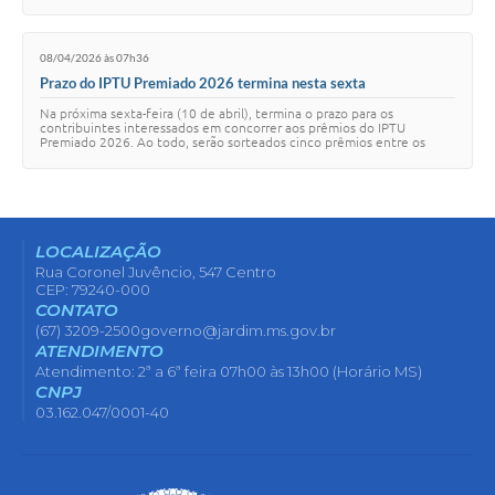
conscientização sobre a destinação …
08/04/2026 às 07h36
Prazo do IPTU Premiado 2026 termina nesta sexta
Na próxima sexta-feira (10 de abril), termina o prazo para os
contribuintes interessados em concorrer aos prêmios do IPTU
Premiado 2026. Ao todo, serão sorteados cinco prêmios entre os
contribuintes adimplentes: uma moto…
LOCALIZAÇÃO
Rua Coronel Juvêncio, 547 Centro
CEP: 79240-000
CONTATO
(67) 3209-2500
governo@jardim.ms.gov.br
ATENDIMENTO
Atendimento: 2ª a 6ª feira 07h00 às 13h00 (Horário MS)
CNPJ
03.162.047/0001-40