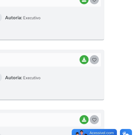
O
Autoria:
Executivo
S
T
E
I
BAIXAR
G
O
Autoria:
Executivo
S
T
E
I
BAIXAR
G
O