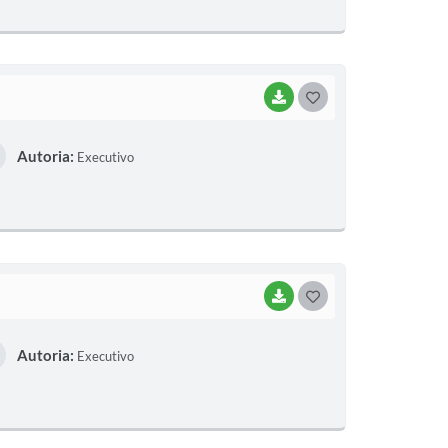
E
I
BAIXAR
G
O
Autoria:
Executivo
S
T
E
I
BAIXAR
G
O
Autoria:
Executivo
S
T
E