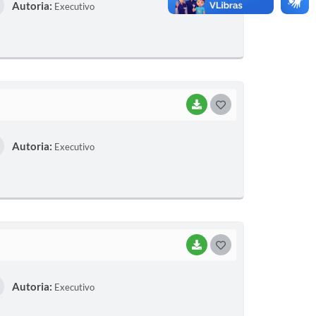
Autoria:
Executivo
S
T
E
I
BAIXAR
G
O
Autoria:
Executivo
S
T
E
I
BAIXAR
G
O
Autoria:
Executivo
S
T