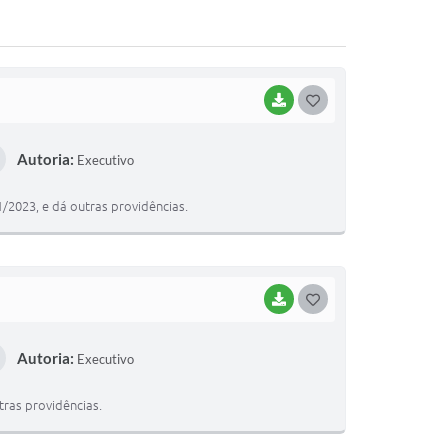
BAIXAR
G
O
Autoria:
Executivo
S
T
/2023, e dá outras providências.
E
I
BAIXAR
G
O
Autoria:
Executivo
S
T
tras providências.
E