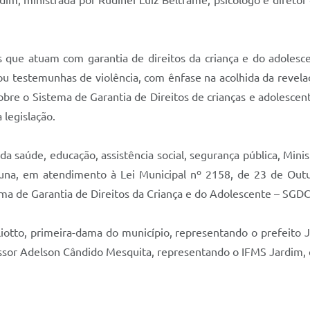
dim, ministrada por Rudinei Luiz Beltrame, psicólogo e diretor
is que atuam com garantia de direitos da criança e do adoles
ou testemunhas de violência, com ênfase na acolhida da revelaç
obre o Sistema de Garantia de Direitos de crianças e adolesce
 legislação.
 da saúde, educação, assistência social, segurança pública, Mini
una, em atendimento à Lei Municipal nº 2158, de 23 de Outub
ema de Garantia de Direitos da Criança e do Adolescente – SGD
iotto, primeira-dama do município, representando o prefeito 
fessor Adelson Cândido Mesquita, representando o IFMS Jardim, 