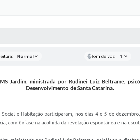
 MÍDIAS
RECEBA NOTÍCIAS
eitura:
Tom de voz:
MS Jardim, ministrada por Rudinei Luiz Beltrame, psicól
Desenvolvimento de Santa Catarina.
a Social e Habitação participaram, nos dias 4 e 5 de dezembr
ia, com ênfase na acolhida da revelação espontânea e na escut