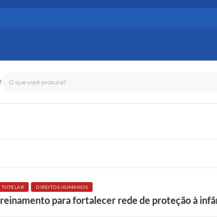
!
O que você procura?
 TUTELAR
DIREITOS HUMANOS
einamento para fortalecer rede de proteção à infâ
F
o