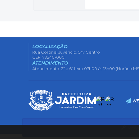
LOCALIZAÇÃO
Rua Coronel Juvêncio, 547 Centro
CEP: 79240-000
ATENDIMENTO
Atendimento: 2ª a 6ª feira 07h00 às 13h00 (Horário MS
N
Versão