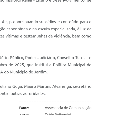
 do Instituto Ranai - Ensino e Desenvolvimento de
cente, proporcionando subsídios e conteúdo para o
ão espontânea e na escuta especializada, à luz da
ntes vítimas e testemunhas de violência, bem como
stério Público, Poder Judiciário, Conselho Tutelar e
ro de 2025, que institui a Política Municipal de
CA do Município de Jardim.
Juliano Guga; Mauro Martins Alvarenga, secretário
entre outras autoridades.
Assessoria de Comunicação
Fonte:
Fabio Pellegrini