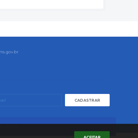
ms.gov.br
CADASTRAR
os Abertos
ACEITAR