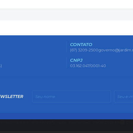
CONTATO
(67) 3209-2500
governo@jardim.
CNPJ
)
03.162.047/0001-40
EWSLETTER
 do Sistema:
3.5.3 - 19/06/2026
Portal atualizado em:
06/08/2026 11:14
Dad