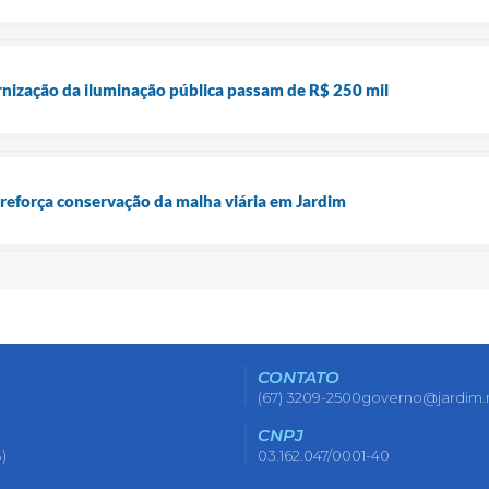
nização da iluminação pública passam de R$ 250 mil
reforça conservação da malha viária em Jardim
CONTATO
(67) 3209-2500
governo@jardim.
CNPJ
)
03.162.047/0001-40