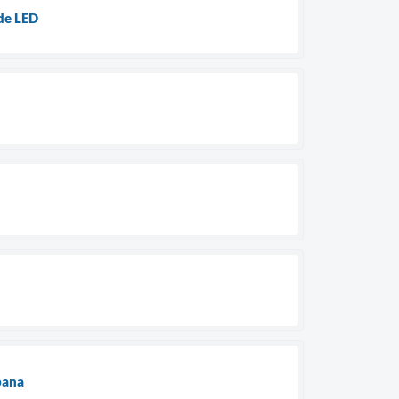
de LED
bana