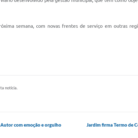
viário desenvolvido pela gestão municipal, que tem como objet
próxima semana, com novas frentes de serviço em outras re
ta notícia.
r Autor com emoção e orgulho
Jardim firma Termo de 