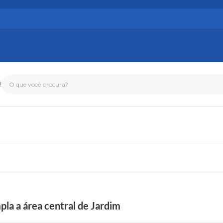
!
O que você procura?
a a área central de Jardim