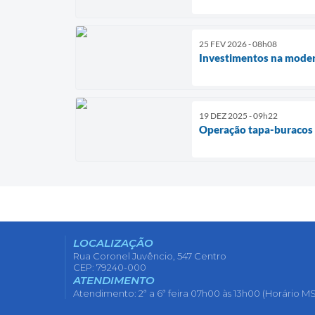
25 FEV 2026 - 08h08
Investimentos na moder
19 DEZ 2025 - 09h22
Operação tapa-buracos 
LOCALIZAÇÃO
Rua Coronel Juvêncio, 547 Centro
CEP: 79240-000
ATENDIMENTO
Atendimento: 2ª a 6ª feira 07h00 às 13h00 (Horário MS