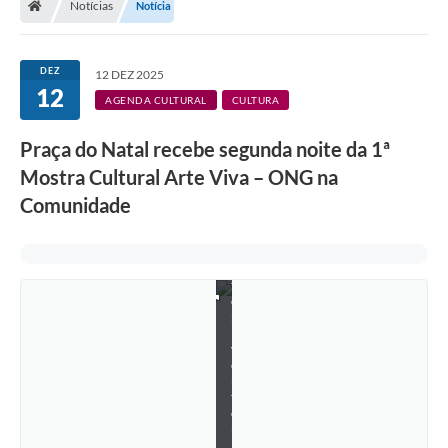
Notícias
Notícia
DEZ
12 DEZ 2025
12
AGENDA CULTURAL
CULTURA
Praça do Natal recebe segunda noite da 1ª
Mostra Cultural Arte Viva – ONG na
Comunidade
F
o
t
o
:
E
v
e
r
t
o
n
J