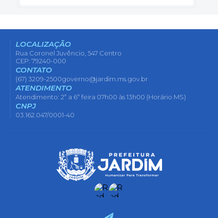
LOCALIZAÇÃO
Rua Coronel Juvêncio, 547 Centro
CEP: 79240-000
CONTATO
(67) 3209-2500
governo@jardim.ms.gov.br
ATENDIMENTO
Atendimento: 2ª a 6ª feira 07h00 às 13h00 (Horário MS)
CNPJ
03.162.047/0001-40