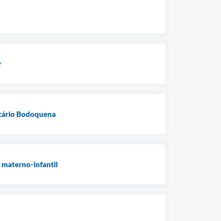
r
lcário Bodoquena
 materno-infantil