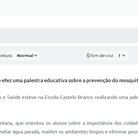
 MÍDIAS
RECEBA NOTÍCIAS
eitura:
Tom de voz:
 efez uma palestra educativa sobre a prevenção do mosquit
o e Saúde esteve na Escola Castelo Branco realizando uma pal
antana, que orientou os alunos sobre a importância dos cuid
evitar água parada, manter os ambientes limpos e eliminar possí