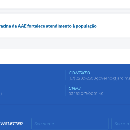
vacina da AAE fortalece atendimento à população
CONTATO
(67) 3209-2500
governo@jardim.
CNPJ
)
03.162.047/0001-40
EWSLETTER