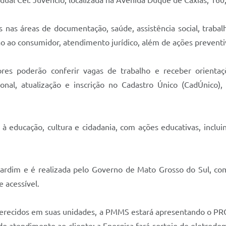
adual Cel. Juvêncio, localizada na Avenida Duque de Caxias, 160,
as áreas de documentação, saúde, assistência social, trabalh
ao consumidor, atendimento jurídico, além de ações preventiv
s poderão conferir vagas de trabalho e receber orientações
cional, atualização e inscrição no Cadastro Único (CadÚnico)
educação, cultura e cidadania, com ações educativas, incluind
 Jardim e é realizada pelo Governo de Mato Grosso do Sul, com
 acessível.
oferecidos em suas unidades, a PMMS estará apresentando o 