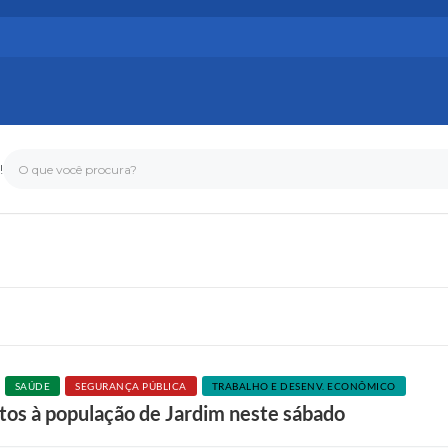
!
O que você procura?
SAÚDE
SEGURANÇA PÚBLICA
TRABALHO E DESENV. ECONÔMICO
itos à população de Jardim neste sábado