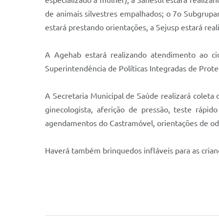
especializado à mulher); a Sanesul estará realizan
de animais silvestres empalhados; o 7
o Subgrupam
estará prestando orientações, a Sejusp estará rea
A Agehab estará realizando atendimento ao ci
Superintendência de Políticas Integradas de Prote
A Secretaria Municipal de Saúde realizará coleta
ginecologista, aferição de pressão, teste rápi
agendamentos do Castramóvel, orientações de odon
Haverá também brinquedos infláveis para as crian