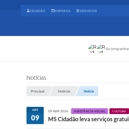
CIDADÃO
EMPRESA
SERVIDOR
Acompanhe
Notícias
Principal
Notícias
Notícia
ABR
09 ABR 2026
ASSISTÊNCIA SOCIAL
CULTURA
09
MS Cidadão leva serviços gratu