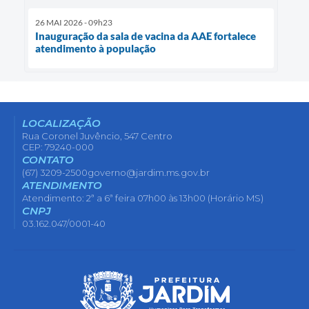
26 MAI 2026 - 09h23
Inauguração da sala de vacina da AAE fortalece
atendimento à população
LOCALIZAÇÃO
Rua Coronel Juvêncio, 547 Centro
CEP: 79240-000
CONTATO
(67) 3209-2500
governo@jardim.ms.gov.br
ATENDIMENTO
Atendimento: 2ª a 6ª feira 07h00 às 13h00 (Horário MS)
CNPJ
03.162.047/0001-40