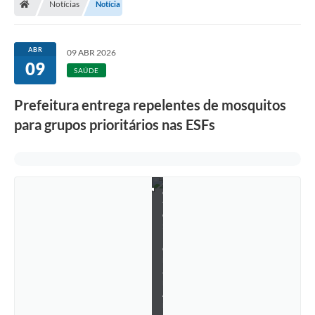
Notícias
Notícia
ABR
09 ABR 2026
09
SAÚDE
Prefeitura entrega repelentes de mosquitos
para grupos prioritários nas ESFs
F
o
t
o
:
R
e
n
a
n
A
r