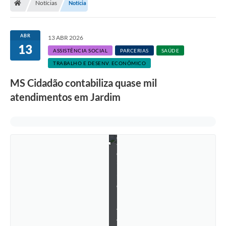
Notícias
Notícia
ABR
13 ABR 2026
13
ASSISTÊNCIA SOCIAL
PARCERIAS
SAÚDE
TRABALHO E DESENV. ECONÔMICO
MS Cidadão contabiliza quase mil
atendimentos em Jardim
F
o
t
o
:
N
i
e
l
l
y
A