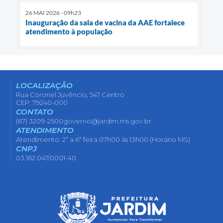
26 MAI 2026 - 09h23
Inauguração da sala de vacina da AAE fortalece
atendimento à população
LOCALIZAÇÃO
Rua Coronel Juvêncio, 547 Centro
CEP: 79240-000
CONTATO
(67) 3209-2500
governo@jardim.ms.gov.br
ATENDIMENTO
Atendimento: 2ª a 6ª feira 07h00 às 13h00 (Horário MS)
CNPJ
03.162.047/0001-40