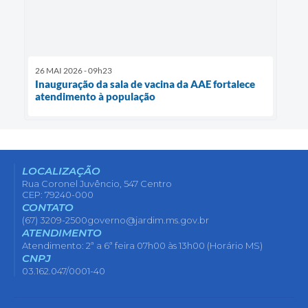
26 MAI 2026 - 09h23
Inauguração da sala de vacina da AAE fortalece
atendimento à população
LOCALIZAÇÃO
Rua Coronel Juvêncio, 547 Centro
CEP: 79240-000
CONTATO
(67) 3209-2500
governo@jardim.ms.gov.br
ATENDIMENTO
Atendimento: 2ª a 6ª feira 07h00 às 13h00 (Horário MS)
CNPJ
03.162.047/0001-40