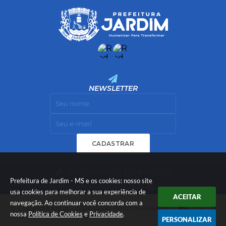
NEWSLETTER
CADASTRAR
Versão do Sistema:
3.5.3 - 19/06/2026
Prefeitura de Jardim - MS e os cookies: nosso site
Portal atualizado em:
06/08/2026 11:14
Dados Abertos
usa cookies para melhorar a sua experiência de
ACEITAR
navegação. Ao continuar você concorda com a
© Copyright Instar - 2006-2026. Todos os direitos
nossa
Política de Cookies
e
Privacidade
.
reservados -
Instar Tecnologia
PERSONALIZAR