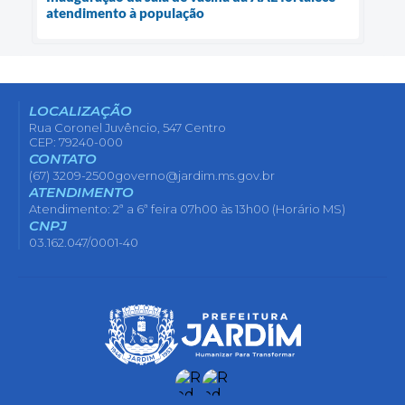
atendimento à população
LOCALIZAÇÃO
Rua Coronel Juvêncio, 547 Centro
CEP: 79240-000
CONTATO
(67) 3209-2500
governo@jardim.ms.gov.br
ATENDIMENTO
Atendimento: 2ª a 6ª feira 07h00 às 13h00 (Horário MS)
CNPJ
03.162.047/0001-40