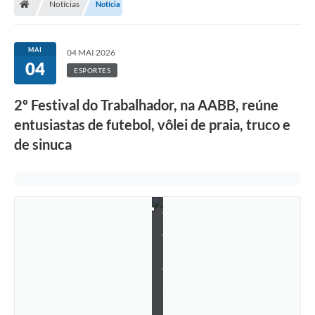
Notícias
Notícia
MAI
04 MAI 2026
04
ESPORTES
2º Festival do Trabalhador, na AABB, reúne
entusiastas de futebol, vôlei de praia, truco e
de sinuca
F
o
t
o
:
R
e
n
a
n
A