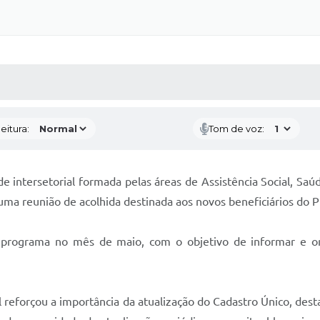
 MÍDIAS
RECEBA NOTÍCIAS
eitura:
Tom de voz:
e intersetorial formada pelas áreas de Assistência Social, Saú
uma reunião de acolhida destinada aos novos beneficiários do P
o programa no mês de maio, com o objetivo de informar e orie
l reforçou a importância da atualização do Cadastro Único, de