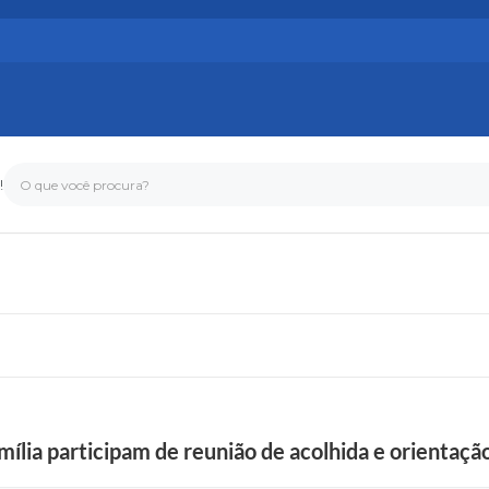
!
O que você procura?
mília participam de reunião de acolhida e orientaçã