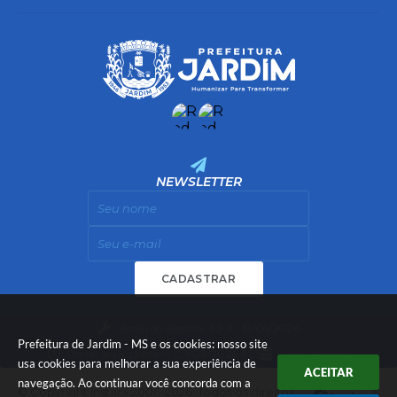
NEWSLETTER
CADASTRAR
Versão do Sistema:
3.5.3 - 19/06/2026
Prefeitura de Jardim - MS e os cookies: nosso site
Portal atualizado em:
07/08/2026 11:55
Dados Abertos
usa cookies para melhorar a sua experiência de
ACEITAR
navegação. Ao continuar você concorda com a
© Copyright Instar - 2006-2026. Todos os direitos