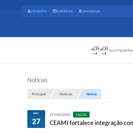
CIDADÃO
EMPRESA
SERVIDOR
Acompanhe
Notícias
Principal
Notícias
Notícia
MAI
27 MAI 2026
SAÚDE
27
CEAMI fortalece integração com