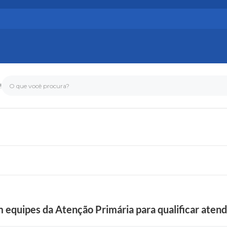
!
O que você procura?
 equipes da Atenção Primária para qualificar aten