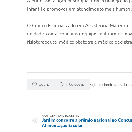
Além disso, a ação busca qualificar o manejo do p
infantil e promover um atendimento mais humaniza
O Centro Especializado em Assistência Materno Inf
unidade conta com uma equipe multiprofissional
fisioterapeuta, médico obstetra e médico pediatr
Seja o primeiro a curtir es
GOSTEI
NÃO GOSTEI
NOTÍCIA MAIS RECENTE
Jardim concorre a prêmio nacional no Concu
Alimentação Escolar