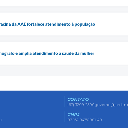
vacina da AAE fortalece atendimento à população
mógrafo e amplia atendimento à saúde da mulher
CONTATO
(67) 3209-2500
governo@jardim.
CNPJ
)
03.162.047/0001-40