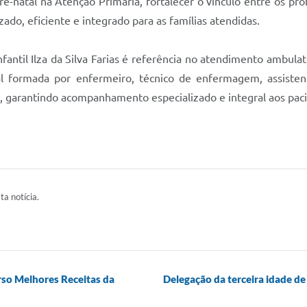
ré-natal na Atenção Primária, fortalecer o vínculo entre os pro
do, eficiente e integrado para as famílias atendidas.
antil Ilza da Silva Farias é referência no atendimento ambulato
 formada por enfermeiro, técnico de enfermagem, assistente s
a, garantindo acompanhamento especializado e integral aos pac
ta notícia.
rso Melhores Receitas da
Delegação da terceira idade de