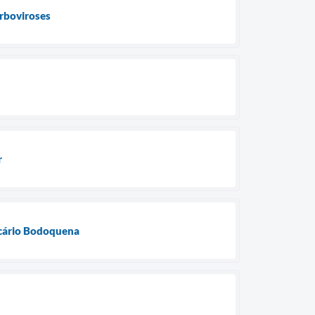
arboviroses
r
lcário Bodoquena