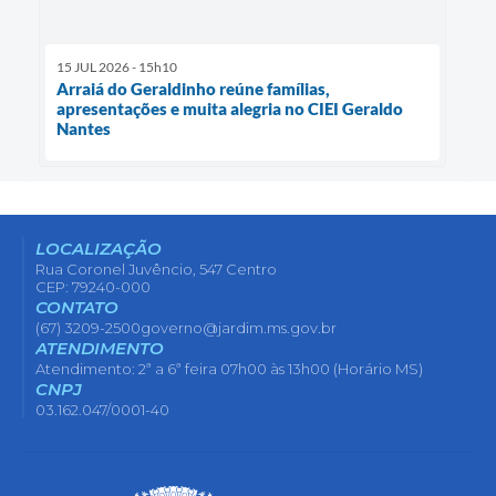
15 JUL 2026 - 15h10
Arraiá do Geraldinho reúne famílias,
apresentações e muita alegria no CIEI Geraldo
Nantes
LOCALIZAÇÃO
Rua Coronel Juvêncio, 547 Centro
CEP: 79240-000
CONTATO
(67) 3209-2500
governo@jardim.ms.gov.br
ATENDIMENTO
Atendimento: 2ª a 6ª feira 07h00 às 13h00 (Horário MS)
CNPJ
03.162.047/0001-40