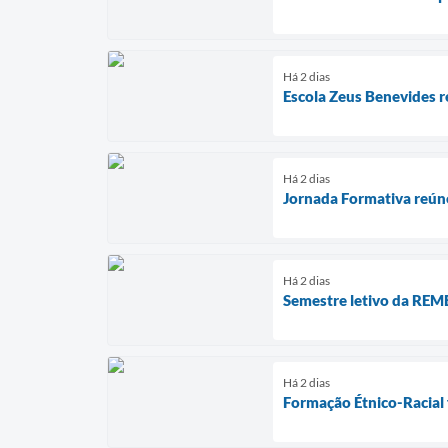
Há 2 dias
Escola Zeus Benevides r
Há 2 dias
Jornada Formativa reún
Há 2 dias
Semestre letivo da REME
Há 2 dias
Formação Étnico-Racial 