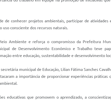
ortância do trabalho em equipe na promoção de iniciativas q
ade de conhecer projetos ambientais, participar de atividades
 uso consciente dos recursos naturais.
eio Ambiente e reforça o compromisso da Prefeitura Muni
icipal de Desenvolvimento Econômico e Trabalho teve pape
imação entre educação, sustentabilidade e desenvolvimento loc
ecretária municipal de Educação, Lilian Fátima Sanches Cavalh
tacaram a importância de proporcionar experiências práticas 
ambiental.
ões educativas que promovem o aprendizado, a conscientiza