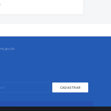
s
ms.gov.br
CADASTRAR
os Abertos