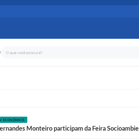
!
O que você procura?
V. ECONÔMICO
ernandes Monteiro participam da Feira Socioambie