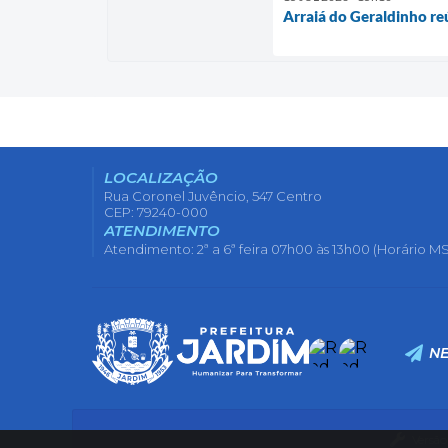
Arraiá do Geraldinho re
LOCALIZAÇÃO
Rua Coronel Juvêncio, 547 Centro
CEP: 79240-000
ATENDIMENTO
Atendimento: 2ª a 6ª feira 07h00 às 13h00 (Horário MS
N
Versão