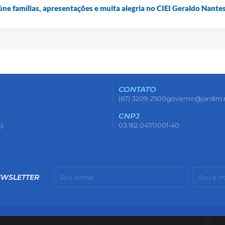
úne famílias, apresentações e muita alegria no CIEI Geraldo Nante
CONTATO
(67) 3209-2500
governo@jardim.
CNPJ
)
03.162.047/0001-40
EWSLETTER
 do Sistema:
3.5.3 - 19/06/2026
Portal atualizado em:
06/08/2026 11:14
Dad