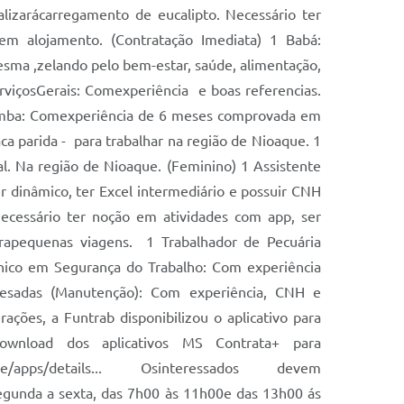
alizarácarregamento de eucalipto. Necessário ter
r em alojamento. (Contratação Imediata) 1 Babá:
esma ,zelando pelo bem-estar, saúde, alimentação,
viçosGerais: Comexperiência e boas referencias.
açamba: Comexperiência de 6 meses comprovada em
a parida - para trabalhar na região de Nioaque. 1
al. Na região de Nioaque. (Feminino) 1 Assistente
r dinâmico, ter Excel intermediário e possuir CNH
ecessário ter noção em atividades com app, ser
parapequenas viagens. 1 Trabalhador de Pecuária
écnico em Segurança do Trabalho: Com experiência
Pesadas (Manutenção): Com experiência, CNH e
rações, a Funtrab disponibilizou o aplicativo para
ownload dos aplicativos MS Contrata+ para
com/store/apps/details... Osinteressados devem
egunda a sexta, das 7h00 às 11h00e das 13h00 ás