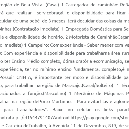
região de Bela Vista. (Casal) 1 Carregador de caminhão: Re3
terá que realizar serviçobraçal, e disponibilidade para fica
ácuidar de uma bebê de 3 meses, terá decuidar das coisas da m
pinhas.(Contratação Imediata) 1 Empregada Doméstica para Ser
cia e disponibilidade de horário. 2 Motorista de CaminhãoC
o imediata) 1 Campeiro: Comexperiência - Saber mexer com vac
 Com experiência e disponibilidade para trabalharna área rur
o ter Ensino Médio completo, ótima oratória ecomunicação, se
experiência, ter no mínimo ensino fundamental completo,é n
. Possuir CNH A, é importante ter moto e disponibilidade 
o, para trabalhar naregião de Maracaju.(Casal/Solteiro) 1 T
elacionados a função.(Masculino) 1 Mecânico de Máquinas 
abalhar na região dePorto Murtinho. Para evitarfilas e aglome
para trabalhadores”. Baixe no celular os links parad
ms-contrata-p.../id1544791407Android:https://play.google.
e Carteira deTrabalho, à Avenida 11 de Dezembro, 819, de s