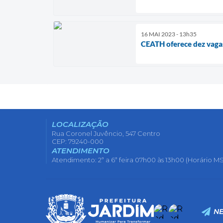
16 MAI 2023 - 13h35
CEATH oferece dez vagas
LOCALIZAÇÃO
Rua Coronel Juvêncio, 547 Centro
CEP: 79240-000
ATENDIMENTO
Atendimento: 2ª a 6ª feira 07h00 às 13h00 (Horário MS
N