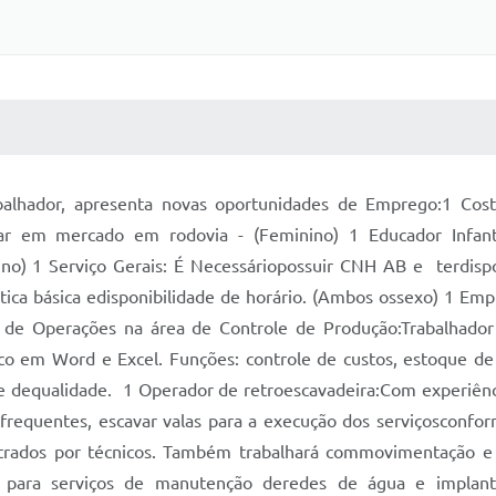
 MÍDIAS
RECEBA NOTÍCIAS
balhador, apresenta novas oportunidades de Emprego:1 Costu
alhar em mercado em rodovia - (Feminino) 1 Educador Inf
nino) 1 Serviço Gerais: É Necessáriopossuir CNH AB e terdisp
tica básica edisponibilidade de horário. (Ambos ossexo) 1 
r de Operações na área de Controle de Produção:Trabalhador
co em Word e Excel. Funções: controle de custos, estoque 
le dequalidade. 1 Operador de retroescavadeira:Com experiênc
frequentes, escavar valas para a execução dos serviçosconfor
strados por técnicos. Também trabalhará commovimentação e
as para serviços de manutenção deredes de água e implan