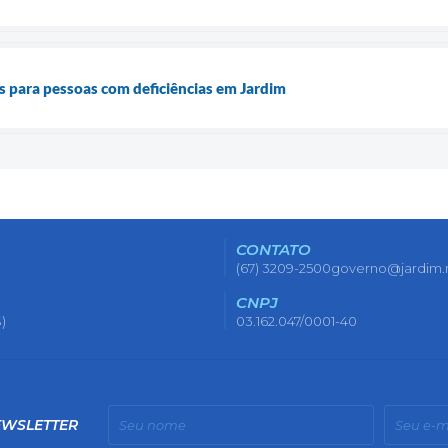
 para pessoas com deficiências em Jardim
CONTATO
(67) 3209-2500
governo@jardim.
CNPJ
)
03.162.047/0001-40
EWSLETTER