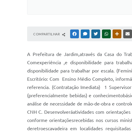
COMPARTILHAR
FACEBOOK
MESSENGER
TWITTER
WHATSAPP
OUTRAS
A Prefeitura de Jardim,através da Casa do Tra
Comexperiência ,e disponibilidade para trab
disponibilidade para trabalhar por escala. (Femi
Escritório: Com Ensino Médio Completo, informá
referencia. (Contratação Imediata) 1 Superviso
(preferencialmente bebidas) e conhecimentobási
análise de necessidade de mão-de-obra e contro
CNH C. Desenvolveráatividades com orientações 
conforme orientaçõesrecebidas nos cursos mini
deretroescavadeira em localidades requisitad