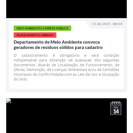
15 JUL 2025 - 08h38
MEIO AMBIENTE E LIMPEZA PÚBLICA
PLANEJAMENTO URBANO
Departamento de Meio Ambiente convoca
geradores de resíduos sólidos para cadastro
O cadastramento é obrigatório e será condição
indispensável para obtenção de quaisquer dos seguintes
documentos: Alvarás de Localização, de Funcionamento, de
Obras/ Demolição, de Licenças Ambientais e/ou de Certidões
Municipais de Conformidade com as Leis de Uso e Ocupação
do Solo.
JUL
14