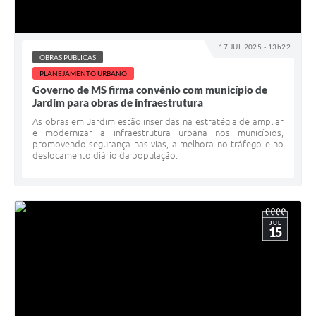
17 JUL 2025 - 13h22
OBRAS PÚBLICAS
PLANEJAMENTO URBANO
Governo de MS firma convênio com município de
Jardim para obras de infraestrutura
As obras em Jardim estão inseridas na estratégia de ampliar
e modernizar a infraestrutura urbana nos municípios,
promovendo segurança nas vias, a melhora no tráfego e no
deslocamento diário da população.
JUL
15