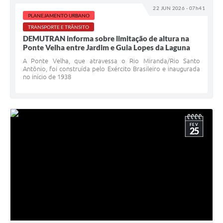
22 JUN 2026 - 07h41
PLANEJAMENTO URBANO
TRANSPORTE E TRÂNSITO
DEMUTRAN informa sobre limitação de altura na
Ponte Velha entre Jardim e Guia Lopes da Laguna
A Ponte Velha, que atravessa o Rio Miranda/Rio Santo
Antônio, foi construída pelo Exército Brasileiro e inaugurada
no início de 1938
FEV
25