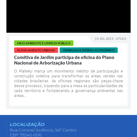
14 JUL 2025 - 07h23
MEIO AMBIENTE E LIMPEZA PÚBLICA
PLANEJAMENTO URBANO
TRABALHO E DESENV. ECONÔMICO
Comitiva de Jardim participa de oficina do Plano
Nacional de Arborização Urbana
O PlaNAU marca um movimento inédito de participação e
construção coletiva para transformar as áreas verdes nas
cidades brasileiras. As oficinas regionais são peças-chave
desse processo, trazendo para a mesa as particularidades de
cada território e fortalecendo a governança ambiental nas
áreas...
LOCALIZAÇÃO
Rua Coronel Juvêncio, 547 Centro
CEP: 79240-000