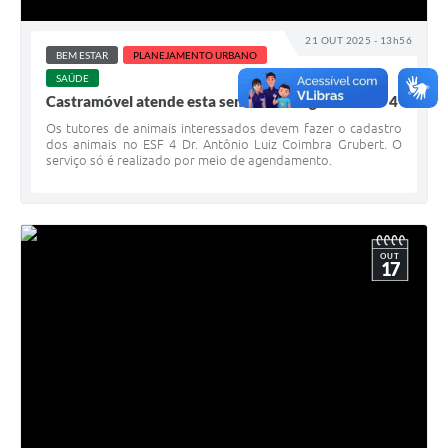
21 OUT 2025 - 13h56
BEM ESTAR
PLANEJAMENTO URBANO
SAÚDE
Castramóvel atende esta semana na região do ESF 4
Os tutores de animais interessados devem fazer o cadastro
dos animais no ESF 4 Dr. Antônio Luiz Coimbra Grubert. O
serviço só é realizado por meio de agendamento.
OUT
17