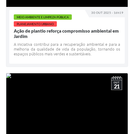
30 OUT 2025 - 16h19
MEIO AMBIENTE E LIMPEZA PÚBLICA
PLANEJAMENTO URBANO
Ação de plantio reforça compromisso ambiental em
Jardim
A iniciativa contribui para a recuperação ambiental e para a
melhoria da qualidade de vida da população, tornando os
espaços públicos mais verdes e sustentáveis.
OUT
21