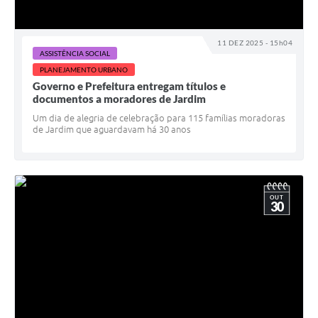
11 DEZ 2025 - 15h04
ASSISTÊNCIA SOCIAL
PLANEJAMENTO URBANO
Governo e Prefeitura entregam títulos e
documentos a moradores de Jardim
Um dia de alegria de celebração para 115 famílias moradoras
de Jardim que aguardavam há 30 anos
OUT
30