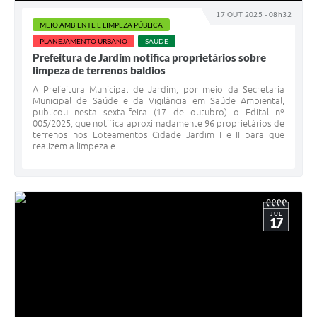
17 OUT 2025 - 08h32
MEIO AMBIENTE E LIMPEZA PÚBLICA
PLANEJAMENTO URBANO
SAÚDE
Prefeitura de Jardim notifica proprietários sobre
limpeza de terrenos baldios
A Prefeitura Municipal de Jardim, por meio da Secretaria
Municipal de Saúde e da Vigilância em Saúde Ambiental,
publicou nesta sexta-feira (17 de outubro) o Edital nº
005/2025, que notifica aproximadamente 96 proprietários de
terrenos nos Loteamentos Cidade Jardim I e II para que
realizem a limpeza e...
JUL
17