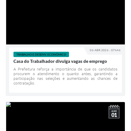
06 ABR 2026 - 07h46
TRABALHO E DESENV. ECONÔMICO
Casa do Trabalhador divulga vagas de emprego
A Prefeitura reforça a importância de que os candidatos
procurem o atendimento o quanto antes, garantindo a
participação nas seleções e aumentando as chances de
contratação.
ABR
01