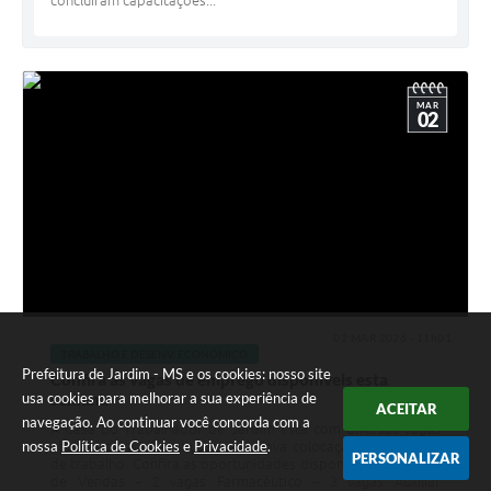
MAR
02
02 MAR 2026 - 11h01
TRABALHO E DESENV. ECONÔMICO
Prefeitura de Jardim - MS e os cookies: nosso site
Confira as vagas de emprego disponíveis esta
semana
usa cookies para melhorar a sua experiência de
ACEITAR
navegação. Ao continuar você concorda com a
A Casa do Trabalhador de Jardim está com diversas vagas
nossa
Política de Cookies
e
Privacidade
.
abertas para quem busca uma nova colocação no mercado
PERSONALIZAR
de trabalho. Confira as oportunidades disponíveis: Consultor
de Vendas – 2 vagas Farmacêutico – 3 vagas Auxiliar