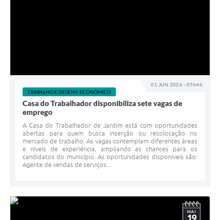
01 JUN 2026 - 07h46
TRABALHO E DESENV. ECONÔMICO
Casa do Trabalhador disponibiliza sete vagas de
emprego
A Casa do Trabalhador de Jardim está com oportunidades
abertas para quem busca inserção ou recolocação no
mercado de trabalho. As vagas contemplam diferentes áreas
e níveis de experiência, ampliando as chances para os
candidatos do município. As oportunidades disponíveis são:
Agente de vendas de serviços...
MAI
19