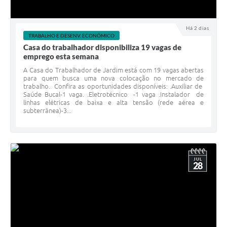
Há 2 dias
TRABALHO E DESENV. ECONÔMICO
Casa do trabalhador disponibiliza 19 vagas de
emprego esta semana
A Casa do Trabalhador de Jardim está com 19 vagas abertas
para quem busca uma nova colocação no mercado de
trabalho. Confira as oportunidades disponíveis: .Auxiliar de
Saúde Bucal-1 vaga. .Eletrotécnico -1 vaga .Instalador de
linhas elétricas de baixa e alta tensão (rede aérea e
subterrânea)-3...
JUL
28