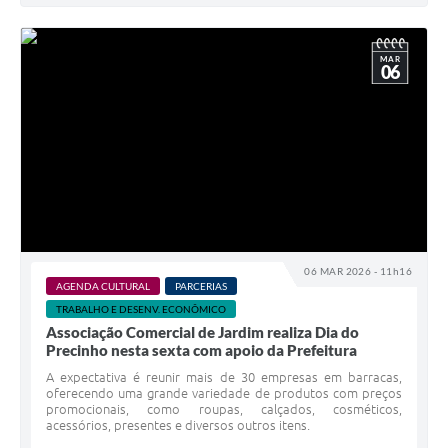
MAR
06
06 MAR 2026 - 11h16
AGENDA CULTURAL
PARCERIAS
TRABALHO E DESENV. ECONÔMICO
Associação Comercial de Jardim realiza Dia do
Precinho nesta sexta com apoio da Prefeitura
A expectativa é reunir mais de 30 empresas em barracas,
oferecendo uma grande variedade de produtos com preços
promocionais, como roupas, calçados, cosméticos,
acessórios, presentes e diversos outros itens.