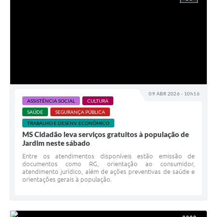
09 ABR 2026 - 10h16
ASSISTÊNCIA SOCIAL
CULTURA
SAÚDE
SEGURANÇA PÚBLICA
TRABALHO E DESENV. ECONÔMICO
MS Cidadão leva serviços gratuitos à população de
Jardim neste sábado
Entre os atendimentos disponíveis estão emissão de
documentos como RG, orientação ao consumidor,
atendimento jurídico, além de ações preventivas de saúde e
orientações gerais à população.