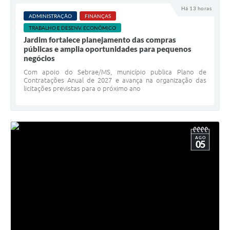
Há 13 horas
ADMINISTRAÇÃO
FINANÇAS
TRABALHO E DESENV. ECONÔMICO
Jardim fortalece planejamento das compras
públicas e amplia oportunidades para pequenos
negócios
Com apoio do Sebrae/MS, município publica Plano de
Contratações Anual de 2027 e avança na organização das
licitações previstas para o próximo ano
AGO
05