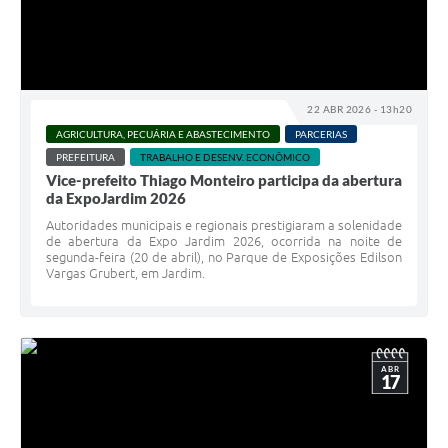
22 ABR 2026 - 13h20
AGRICULTURA, PECUÁRIA E ABASTECIMENTO
PARCERIAS
PREFEITURA
TRABALHO E DESENV. ECONÔMICO
Vice-prefeito Thiago Monteiro participa da abertura
da ExpoJardim 2026
Autoridades municipais e regionais prestigiaram a solenidade
de abertura da Expo Jardim 2026, ocorrida na noite de
segunda-feira (20 de abril), no Parque de Exposições Edilson
Vargas Grubert, em Jardim.
ABR
17