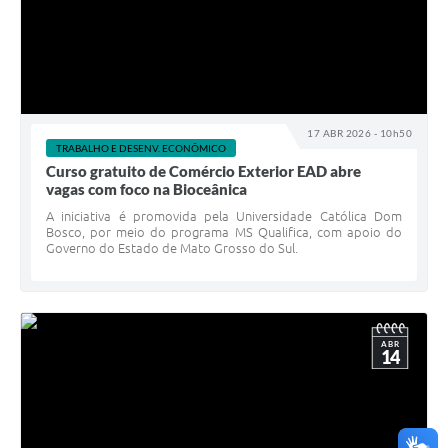
17 ABR 2026 - 10h50
TRABALHO E DESENV. ECONÔMICO
Curso gratuito de Comércio Exterior EAD abre
vagas com foco na Bioceânica
A iniciativa é promovida pela Universidade Católica Dom
Bosco, por meio do programa MS Qualifica, com apoio do
Governo do Estado de Mato Grosso do Sul.
ABR
14