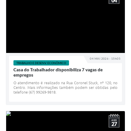
04
04 MAI 2026 - 15h05
TRABALHO E DESENV. ECONÔMICO
Casa do Trabalhador disponibiliza 7 vagas de
empregos
O atendimento é realizado na Rua Coronel Stuck, nº 120, no
Centro. Mais informações também podem ser obtidas pelo
telefone (67) 99269-9818.
ABR
27