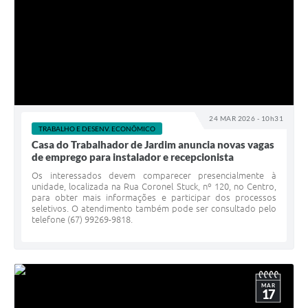
24 MAR 2026 - 10h31
TRABALHO E DESENV. ECONÔMICO
Casa do Trabalhador de Jardim anuncia novas vagas
de emprego para instalador e recepcionista
Os interessados devem comparecer presencialmente à
unidade, localizada na Rua Coronel Stuck, nº 120, no Centro,
para obter mais informações e participar dos processos
seletivos. O atendimento também pode ser consultado pelo
telefone (67) 99269-9818.
MAR
17