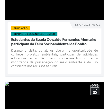
12 JUN 2026 - 08h23
EDUCAÇÃO
TRABALHO E DESENV. ECONÔMICO
Estudantes da Escola Oswaldo Fernandes Monteiro
participam da Feira Socioambiental de Bonito
Durante a visita, os alunos tiveram a oportunidade de
conhecer projetos ambientais, participar de atividades
educativas e ampliar seus conhecimentos sobre a
importância da preservação do meio ambiente e do uso
consciente dos recursos naturais.
JUN
03