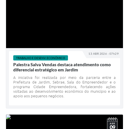
13 ABR 2026 - 07h29
TRABALHO E DESENV. ECONÔMICO
Palestra Salva Vendas destaca atendimento como
diferencial estratégico em Jardim
A iniciativa foi realizada por meio da parceria entre a
Prefeitura de Jardim, Sebrae, Sala do Empreendedor e o
programa Cidade Empreendedora, fortalecendo ações
voltadas ao desenvolvimento econômico do município e ao
apoio aos pequenos negócios.
ABR
09