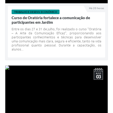
Há 20 horas
TRABALHO E DESENV. ECONÔMICO
Curso de Oratória fortalece a comunicação de
participantes em Jardim
Entre os dias 27 e 31 de julho, foi realizado o curso "Oratória
– A Arte da Comunicação Eficaz", proporcionando aos
participantes conhecimentos e técnicas para desenvolver
uma comunicação mais clara, segura e eficiente, tanto na vida
profissional quanto pessoal. Durante a capacitação, os
alunos...
AGO
03