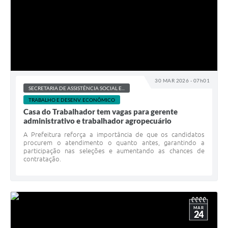
30 MAR 2026 - 07h01
SECRETARIA DE ASSISTÊNCIA SOCIAL E...
TRABALHO E DESENV. ECONÔMICO
Casa do Trabalhador tem vagas para gerente
administrativo e trabalhador agropecuário
A Prefeitura reforça a importância de que os candidatos
procurem o atendimento o quanto antes, garantindo a
participação nas seleções e aumentando as chances de
contratação.
MAR
24