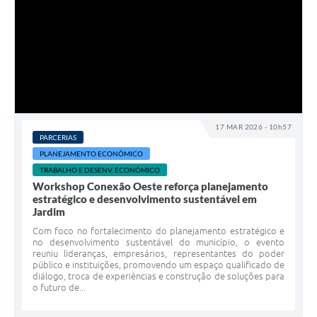
17 MAR 2026 - 10h57
PARCERIAS
PLANEJAMENTO ECONÔMICO
TRABALHO E DESENV. ECONÔMICO
Workshop Conexão Oeste reforça planejamento
estratégico e desenvolvimento sustentável em
Jardim
Com foco no fortalecimento do planejamento estratégico e
no desenvolvimento sustentável do município, o evento
reuniu lideranças, empresários, representantes do poder
público e instituições, promovendo um espaço qualificado de
diálogo, troca de experiências e construção de soluções para
o futuro de...