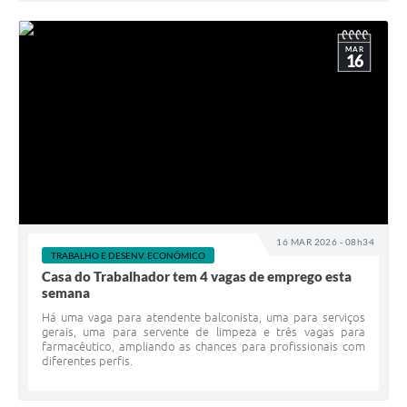
MAR
16
16 MAR 2026 - 08h34
TRABALHO E DESENV. ECONÔMICO
Casa do Trabalhador tem 4 vagas de emprego esta
semana
Há uma vaga para atendente balconista, uma para serviços
gerais, uma para servente de limpeza e três vagas para
farmacêutico, ampliando as chances para profissionais com
diferentes perfis.