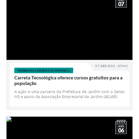
07
07 ABR 2026 - 07h41
TRABALHO E DESENV. ECONÔMICO
Carreta Tecnológica oferece cursos gratuitos para a
população
A ação é uma parceria da Prefeitura de Jardim com o Senac
MS e apoio da Associação Empresarial de Jardim (AEJAR).
ABR
06