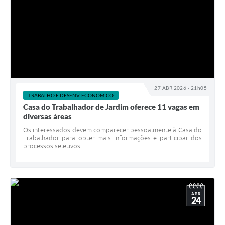
27 ABR 2026 - 21h05
TRABALHO E DESENV. ECONÔMICO
Casa do Trabalhador de Jardim oferece 11 vagas em
diversas áreas
Os interessados devem comparecer pessoalmente à Casa do
Trabalhador para obter mais informações e participar dos
processos seletivos.
ABR
24