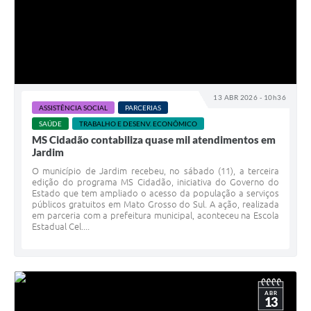
13 ABR 2026 - 10h36
ASSISTÊNCIA SOCIAL
PARCERIAS
SAÚDE
TRABALHO E DESENV. ECONÔMICO
MS Cidadão contabiliza quase mil atendimentos em
Jardim
O município de Jardim recebeu, no sábado (11), a terceira
edição do programa MS Cidadão, iniciativa do Governo do
Estado que tem ampliado o acesso da população a serviços
públicos gratuitos em Mato Grosso do Sul. A ação, realizada
em parceria com a prefeitura municipal, aconteceu na Escola
Estadual Cel....
ABR
13