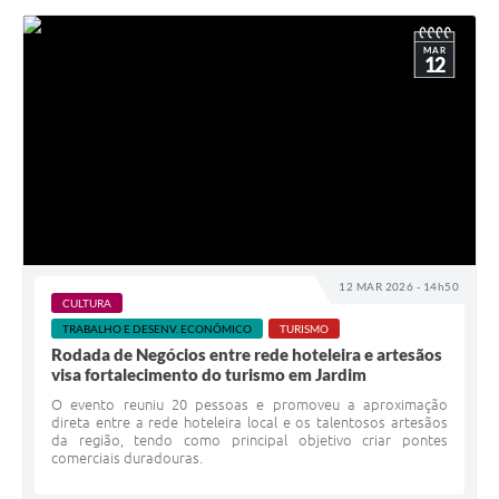
MAR
12
12 MAR 2026 - 14h50
CULTURA
TRABALHO E DESENV. ECONÔMICO
TURISMO
Rodada de Negócios entre rede hoteleira e artesãos
visa fortalecimento do turismo em Jardim
O evento reuniu 20 pessoas e promoveu a aproximação
direta entre a rede hoteleira local e os talentosos artesãos
da região, tendo como principal objetivo criar pontes
comerciais duradouras.