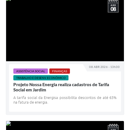
ABR
08
08 ABR 2026 - 13h30
ASSISTÊNCIA SOCIAL
FINANÇAS
TRABALHO E DESENV. ECONÔMICO
Projeto Nossa Energia realiza cadastros de Tarifa
Social em Jardim
A tarifa social da Energisa possibilita descontos de até 65%
na fatura de energia.
ABR