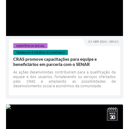
01 ABR 2026 - 08h21
ASSISTÊNCIA SOCIAL
TRABALHO E DESENV. ECONÔMICO
CRAS promove capacitações para equipe e
beneficiários em parceria com o SENAR
As ações desenvolvidas contribuíram para a qualificação da
equipe e dos usuários, fortalecendo os serviços ofertados
pelo CRAS e ampliando as possibilidades de
desenvolvimento social e econômico da comunidade.
MAR
30