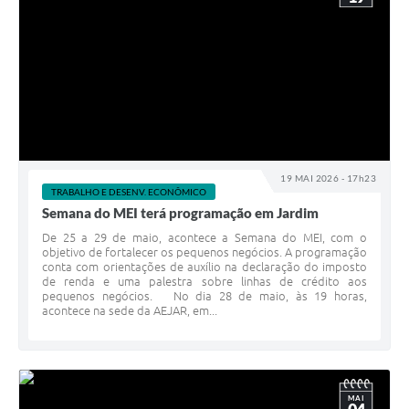
19 MAI 2026 - 17h23
TRABALHO E DESENV. ECONÔMICO
Semana do MEI terá programação em Jardim
De 25 a 29 de maio, acontece a Semana do MEI, com o
objetivo de fortalecer os pequenos negócios. A programação
conta com orientações de auxílio na declaração do imposto
de renda e uma palestra sobre linhas de crédito aos
pequenos negócios. No dia 28 de maio, às 19 horas,
acontece na sede da AEJAR, em...
MAI