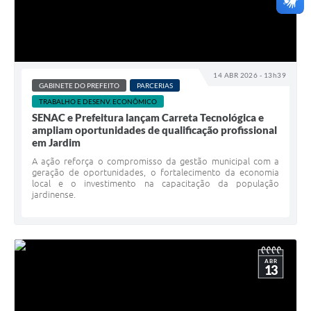
14 ABR 2026 - 13h39
GABINETE DO PREFEITO
PARCERIAS
TRABALHO E DESENV. ECONÔMICO
SENAC e Prefeitura lançam Carreta Tecnológica e
ampliam oportunidades de qualificação profissional
em Jardim
A ação reforça o compromisso da gestão municipal com a
geração de oportunidades, o fortalecimento da economia
local e o investimento na capacitação da população
jardinense.
ABR
13