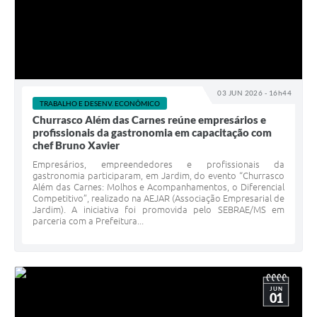
03 JUN 2026 - 16h44
TRABALHO E DESENV. ECONÔMICO
Churrasco Além das Carnes reúne empresários e
profissionais da gastronomia em capacitação com
chef Bruno Xavier
Empresários, empreendedores e profissionais da
gastronomia participaram, em Jardim, do evento “Churrasco
Além das Carnes: Molhos e Acompanhamentos, o Diferencial
Competitivo”, realizado na AEJAR (Associação Empresarial de
Jardim). A iniciativa foi promovida pelo SEBRAE/MS em
parceria com a Prefeitura...
JUN
01