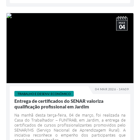
MAR
04
04 MAR 2026 - 14h09
TRABALHO E DESENV. ECONÔMICO
Entrega de certificados do SENAR valoriza
qualificação profissional em Jardim
Na manhã desta terça-feira, 04 de março, foi realizada na
Casa do Trabalhador – FUNTRAB, em Jardim, a entrega de
certificados de cursos profissionalizantes promovidos pelo
SENAR/MS (Serviço Nacional de Aprendizagem Rural). A
iniciativa reconhece o empenho dos participantes que
concluíram capacitações...