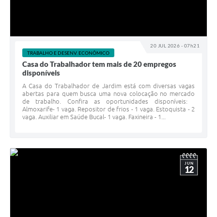
20 JUL 2026 - 07h21
TRABALHO E DESENV. ECONÔMICO
Casa do Trabalhador tem mais de 20 empregos
disponíveis
A Casa do Trabalhador de Jardim está com diversas vagas
abertas para quem busca uma nova colocação no mercado
de trabalho. Confira as oportunidades disponíveis:
Almoxarife- 1 vaga. Repositor de frios - 1 vaga. Estoquista - 2
vaga. Auxiliar em Saúde Bucal- 1 vaga. Faxineira - 1...
JUN
12