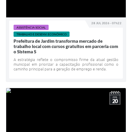
28 JUL 2026 - 07h22
ASSISTÊNCIA SOCIAL
TRABALHO E DESENV. ECONÔMICO
Prefeitura de Jardim transforma mercado de
trabalho local com cursos gratuitos em parceria com
o Sistema S
A estratégia reflete o compromisso firme da atual gestão
municipal em priorizar a capacitação profissional como o
caminho principal para a geração de emprego e renda.
JUL
20