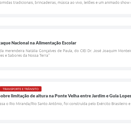
 comidas tradicionais, brincadeiras, música ao vivo, leilões e um animado show
taque Nacional na Alimentação Escolar
 da merendeira Natália Gonçalves de Paula, do CIEI Dr. José Joaquim Montei
res e Sabores da Nossa Terra"
TRANSPORTE E TRÂNSITO
re limitação de altura na Ponte Velha entre Jardim e Guia Lope
ssa o Rio Miranda/Rio Santo Antônio, foi construída pelo Exército Brasileiro e