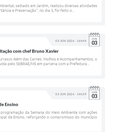
iental, sediado em Jardim, realizou diversas atividades
ância e Preservação”; no dia 3, foi feito o...
JUN
03 JUN 2026 - 16h44
03
itação com chef Bruno Xavier
hurrasco Além das Carnes: Molhos e Acompanhamentos, o
ovida pelo SEBRAE/MS em parceria com a Prefeitura...
JUN
03 JUN 2026 - 14h39
03
de Ensino
io à programação da Semana do Meio Ambiente com ações
nicipal de Ensino, reforçando o compromisso do município