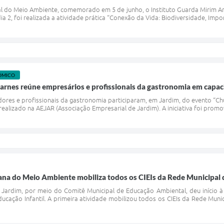
 do Meio Ambiente, comemorado em 5 de junho, o Instituto Guarda Mirim Amb
ia 2, foi realizada a atividade prática “Conexão da Vida: Biodiversidade, Import
ÔMICO
arnes reúne empresários e profissionais da gastronomia em capac
res e profissionais da gastronomia participaram, em Jardim, do evento “C
 realizado na AEJAR (Associação Empresarial de Jardim). A iniciativa foi prom
ana do Meio Ambiente mobiliza todos os CIEIs da Rede Municipal 
de Jardim, por meio do Comitê Municipal de Educação Ambiental, deu iníc
ducação Infantil. A primeira atividade mobilizou todos os CIEIs da Rede Mu