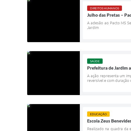
DIREITOS HUMANOS
Julho das Pretas – Pa
A adesão ao Pacto MS Se
Jardim
SAÚDE
Prefeitura de Jardim 
A ação representa um imp
reversível e com duração 
EDUCAÇÃO
Escola Zeus Benevides
Realizado na quadra da e