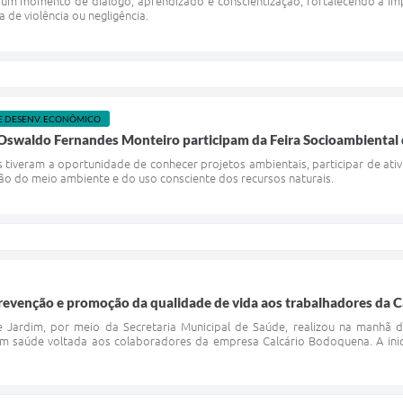
u um momento de diálogo, aprendizado e conscientização, fortalecendo a im
de violência ou negligência.
E DESENV. ECONÔMICO
 Oswaldo Fernandes Monteiro participam da Feira Socioambiental
os tiveram a oportunidade de conhecer projetos ambientais, participar de at
ão do meio ambiente e do uso consciente dos recursos naturais.
prevenção e promoção da qualidade de vida aos trabalhadores da 
e Jardim, por meio da Secretaria Municipal de Saúde, realizou na manhã d
 saúde voltada aos colaboradores da empresa Calcário Bodoquena. A inici