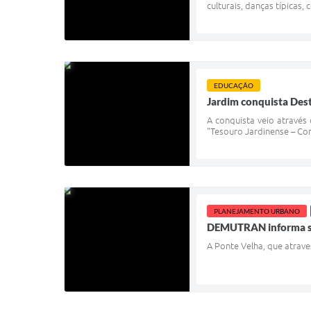
culturais, danças típicas,
EDUCAÇÃO
Jardim conquista Des
A conquista veio através
"Tesouro Jardinense – Co
PLANEJAMENTO URBANO
DEMUTRAN informa sob
A Ponte Velha, que atrave