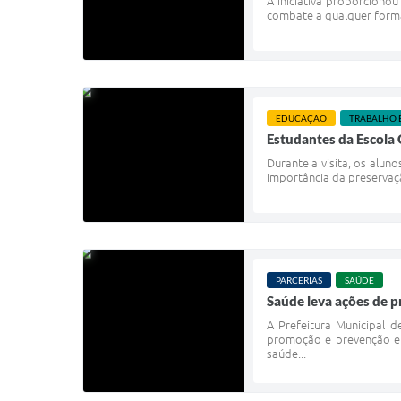
A iniciativa proporciono
combate a qualquer forma 
EDUCAÇÃO
TRABALHO 
Estudantes da Escola
Durante a visita, os alun
importância da preservaç
PARCERIAS
SAÚDE
Saúde leva ações de 
A Prefeitura Municipal d
promoção e prevenção em
saúde...