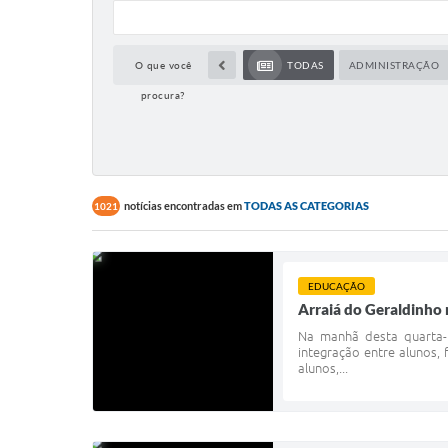
O que você
TODAS
ADMINISTRAÇÃO
procura?
notícias encontradas em
TODAS AS CATEGORIAS
1021
EDUCAÇÃO
Arraiá do Geraldinho 
Na manhã desta quarta-f
integração entre alunos,
alunos,...