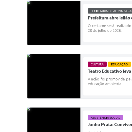
SECRETARIA DE ADMINISTR
Prefeitura abre leilão
O certame será realizado 
28 de julho de 2026.
CULTURA
EDUCAÇÃO
Teatro Educativo lev
A ação foi promovida pela
educação ambiental.
ASSISTÊNCIA SOCIAL
Junho Prata: Conviver