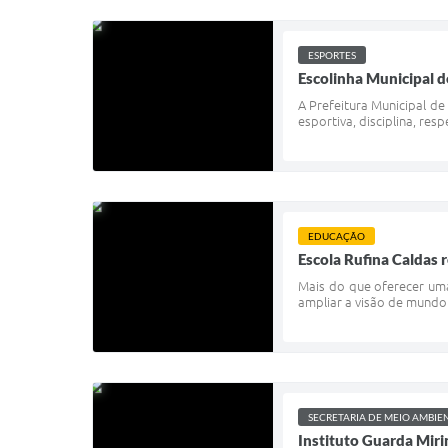
ESPORTES
Escolinha Municipal d
A Prefeitura Municipal de
esportiva, disciplina, res
EDUCAÇÃO
Escola Rufina Caldas 
Mais do que oferecer uma
ampliar a visão de mundo
SECRETARIA DE MEIO AMBIE
Instituto Guarda Miri