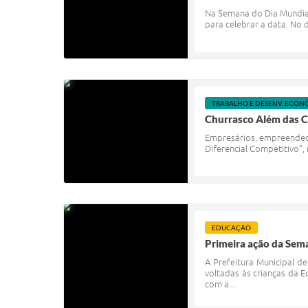
Na Semana do Dia Mundial
para celebrar a data. No d
TRABALHO E DESENV. ECON
Churrasco Além das C
Empresários, empreendedo
Diferencial Competitivo”,
EDUCAÇÃO
Primeira ação da Sem
A Prefeitura Municipal 
voltadas às crianças da E
com a...