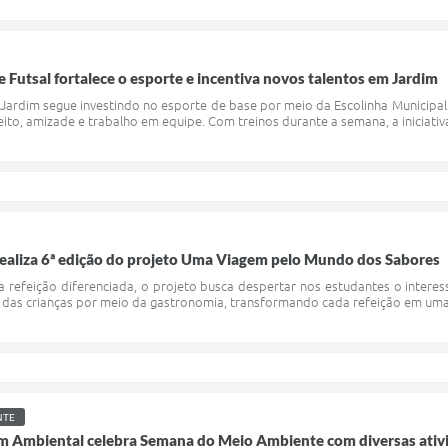
e Futsal fortalece o esporte e incentiva novos talentos em Jardim
 Jardim segue investindo no esporte de base por meio da Escolinha Municipal 
peito, amizade e trabalho em equipe. Com treinos durante a semana, a iniciativa
realiza 6ª edição do projeto Uma Viagem pelo Mundo dos Sabores
 refeição diferenciada, o projeto busca despertar nos estudantes o intere
 das crianças por meio da gastronomia, transformando cada refeição em um
NTE
m Ambiental celebra Semana do Meio Ambiente com diversas ativid