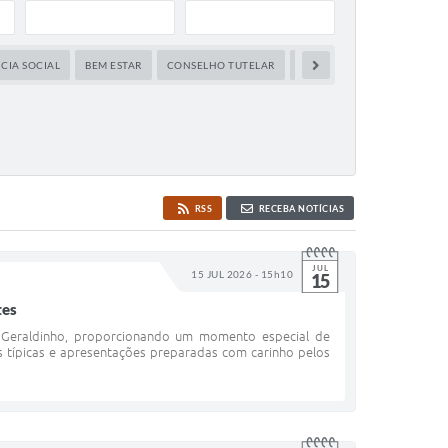
CIA SOCIAL
BEM ESTAR
CONSELHO TUTELAR
CULTURA
DIREITOS HU
RSS
RECEBA NOTÍCIAS
JUL
15 JUL 2026 - 15h10
15
tes
do Geraldinho, proporcionando um momento especial de
s típicas e apresentações preparadas com carinho pelos