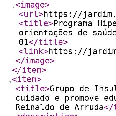
<image
>
<url
>
https://jardim
<title
>
Programa Hip
orientações de saúd
01
</title
>
<link
>
https://jardi
</image
>
</item
>
<item
>
<title
>
Grupo de Insu
cuidado e promove ed
Reinaldo de Arruda
</