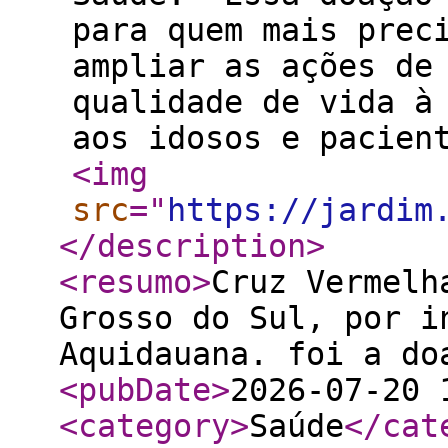
para quem mais prec
ampliar as ações de
qualidade de vida à
aos idosos e pacien
<img
src
="
https://jardim
</description
>
<resumo
>
Cruz Vermelh
Grosso do Sul, por i
Aquidauana. foi a do
<pubDate
>
2026-07-20 
<category
>
Saúde
</cat