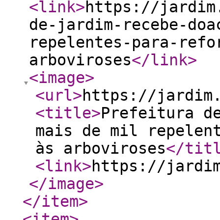
<link
>
https://jardim
de-jardim-recebe-doa
repelentes-para-refo
arboviroses
</link
>
<image
>
<url
>
https://jardim
<title
>
Prefeitura d
mais de mil repelen
às arboviroses
</tit
<link
>
https://jardi
</image
>
</item
>
<item
>