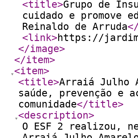
<title
>
Grupo de Ins
cuidado e promove e
Reinaldo de Arruda
<
<link
>
https://jardi
</image
>
</item
>
<item
>
<title
>
Arraiá Julho 
saúde, prevenção e a
comunidade
</title
>
<description
>
O ESF 2 realizou, n
Arraiá Julho Amarel