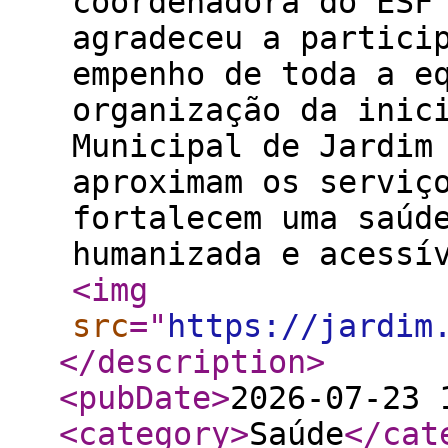
coordenadora do ESF
agradeceu a partici
empenho de toda a e
organização da inic
Municipal de Jardim
aproximam os serviç
fortalecem uma saúd
humanizada e acessí
<img
src
="
https://jardim
</description
>
<pubDate
>
2026-07-23 
<category
>
Saúde
</cat