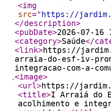
<img
src
="
https://jardim
</description
>
<pubDate
>
2026-07-16 
<category
>
Saúde
</cat
<link
>
https://jardim
arraia-do-esf-iv-pro
integracao-com-a-com
<image
>
<url
>
https://jardim
<title
>
I Arraiá do 
acolhimento e integ