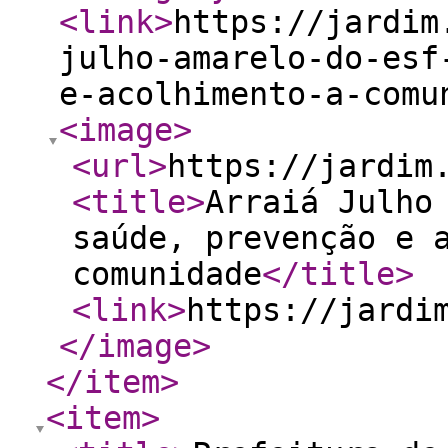
<link
>
https://jardim
julho-amarelo-do-esf
e-acolhimento-a-comu
<image
>
<url
>
https://jardim
<title
>
Arraiá Julho
saúde, prevenção e 
comunidade
</title
>
<link
>
https://jardi
</image
>
</item
>
<item
>