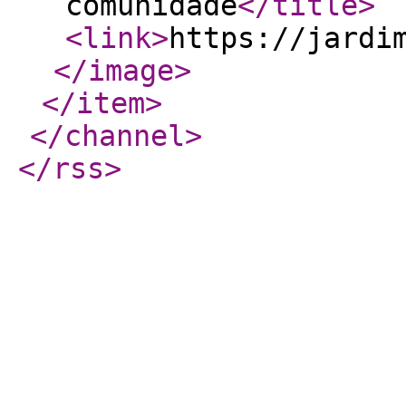
comunidade
</title
>
<link
>
https://jardi
</image
>
</item
>
</channel
>
</rss
>