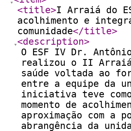
<title
>
I Arraiá do E
acolhimento e integr
comunidade
</title
>
<description
>
O ESF IV Dr. Antôni
realizou o II Arrai
saúde voltada ao fo
entre a equipe da u
iniciativa teve com
momento de acolhime
aproximação com a p
abrangência da unid