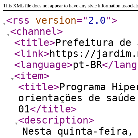
This XML file does not appear to have any style information associat
<rss
version
="
2.0
"
>
<channel
>
<title
>
Prefeitura de 
<link
>
https://jardim.
<language
>
pt-BR
</lang
<item
>
<title
>
Programa Hipe
orientações de saúde
01
</title
>
<description
>
Nesta quinta-feira,