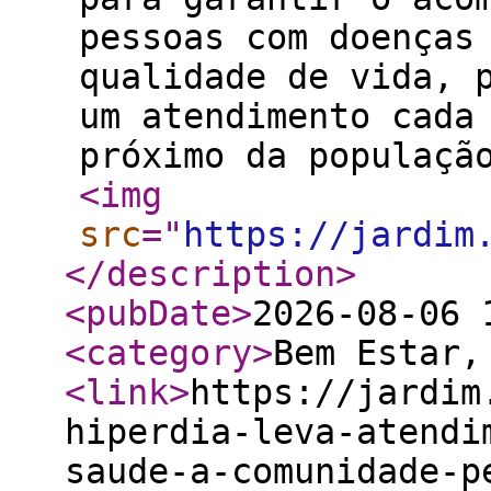
pessoas com doenças
qualidade de vida, 
um atendimento cada
próximo da populaçã
<img
src
="
https://jardim
</description
>
<pubDate
>
2026-08-06 
<category
>
Bem Estar,
<link
>
https://jardim
hiperdia-leva-atendi
saude-a-comunidade-p