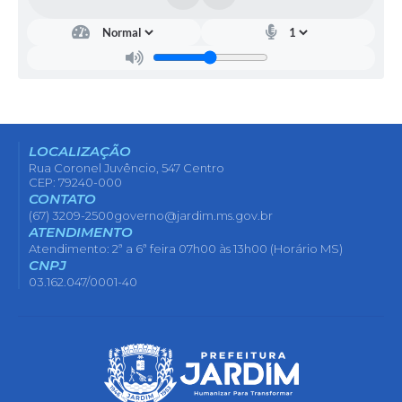
LOCALIZAÇÃO
Rua Coronel Juvêncio, 547 Centro
CEP: 79240-000
CONTATO
(67) 3209-2500
governo@jardim.ms.gov.br
ATENDIMENTO
Atendimento: 2ª a 6ª feira 07h00 às 13h00 (Horário MS)
CNPJ
03.162.047/0001-40