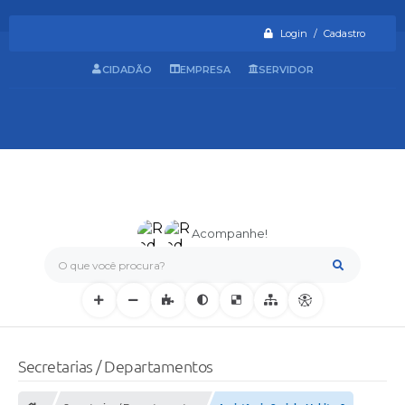
Login / Cadastro
CIDADÃO
EMPRESA
SERVIDOR
Acompanhe!
O que você procura?
Secretarias / Departamentos