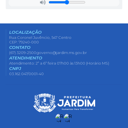
LOCALIZAÇÃO
Rua Coronel Juvêncio, 547 Centro
CEP: 79240-000
CONTATO
(67) 3209-2500
governo@jardim.ms.gov.br
ATENDIMENTO
Atendimento: 2ª a 6ª feira 07h00 às 13h00 (Horário MS)
CNPJ
03.162.047/0001-40