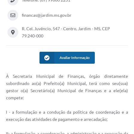
financas@jardim.ms.gov.br
R. Cel. Juvêncio, 547 - Centro, Jardim - MS, CEP
79.240-000
Avaliar Informação
À Secretaria Municipal de Finanças, órgão diretamente
subordinado ao(a) Prefeito(a) Municipal, terá como seu(sua)
gestor o(a) Secretário(a) Municipal de Finanças e a ele(ela)
compete:
I - a formulação e a condução da política de coordenação e a
execução das atividades de pagamento e arrecadação;
II- a formulação, a coordenação, a administração e a execução da