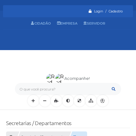
Login / Cadastro
CIDADÃO
EMPRESA
SERVIDOR
Acompanhe!
O que você procura?
Secretarias / Departamentos