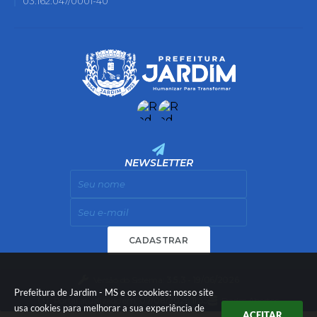
03.162.047/0001-40
NEWSLETTER
CADASTRAR
Versão do Sistema:
3.5.3 - 19/06/2026
Prefeitura de Jardim - MS e os cookies: nosso site
Portal atualizado em:
07/08/2026 11:55
Dados Abertos
usa cookies para melhorar a sua experiência de
ACEITAR