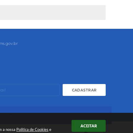
ms.gov.br
CADASTRAR
os Abertos
ACEITAR
om a nossa
Política de Cookies
e