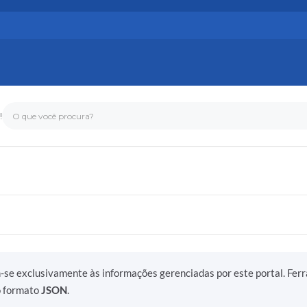
!
O que você procura?
m-se exclusivamente às informações gerenciadas por este portal. Fer
o formato
JSON
.