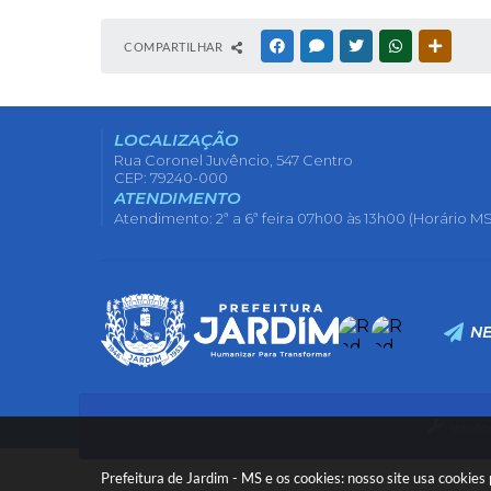
COMPARTILHAR
FACEBOOK
MESSENGER
TWITTER
WHATSAPP
OUTRAS
LOCALIZAÇÃO
Rua Coronel Juvêncio, 547 Centro
CEP: 79240-000
ATENDIMENTO
Atendimento: 2ª a 6ª feira 07h00 às 13h00 (Horário MS
N
Versão
Prefeitura de Jardim - MS e os cookies: nosso site usa cooki