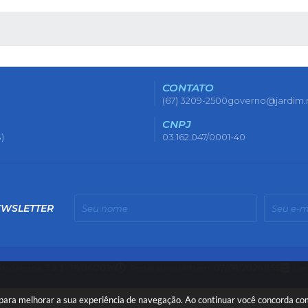
 MÍDIAS
CONTATO
(67) 3209-2500
governo@jardim.
CNPJ
)
03.162.047/0001-40
EWSLETTER
 do Sistema:
3.5.3 - 19/06/2026
Portal atualizado em:
07/08/2026 11:55
Dad
es para melhorar a sua experiência de navegação. Ao continuar você concorda c