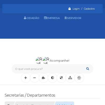
Login / Cadastro
CIDADÃO
EMPRESA
SERVIDOR
Acompanhe!
O que você procura?
Secretarias / Departamentos