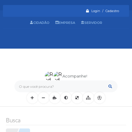
Login / Cadastro
CIDADÃO
EMPRESA
SERVIDOR
Acompanhe!
O que você procura?
Busca