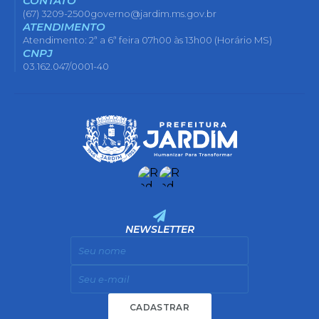
CONTATO
(67) 3209-2500
governo@jardim.ms.gov.br
ATENDIMENTO
Atendimento: 2ª a 6ª feira 07h00 às 13h00 (Horário MS)
CNPJ
03.162.047/0001-40
NEWSLETTER
CADASTRAR