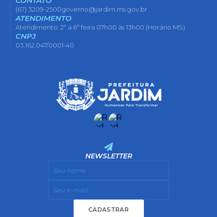
CONTATO
(67) 3209-2500
governo@jardim.ms.gov.br
ATENDIMENTO
Atendimento: 2ª a 6ª feira 07h00 às 13h00 (Horário MS)
CNPJ
03.162.047/0001-40
NEWSLETTER
CADASTRAR