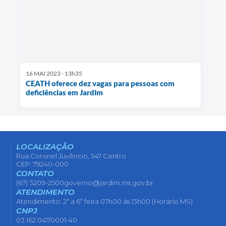
16 MAI 2023 - 13h35
CEATH oferece dez vagas para pessoas com
deficiências em Jardim
LOCALIZAÇÃO
Rua Coronel Juvêncio, 547 Centro
CEP: 79240-000
CONTATO
(67) 3209-2500
governo@jardim.ms.gov.br
ATENDIMENTO
Atendimento: 2ª a 6ª feira 07h00 às 13h00 (Horário MS)
CNPJ
03.162.047/0001-40