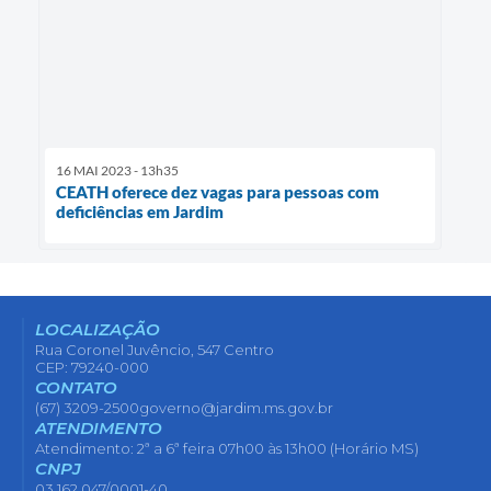
16 MAI 2023 - 13h35
CEATH oferece dez vagas para pessoas com
deficiências em Jardim
LOCALIZAÇÃO
Rua Coronel Juvêncio, 547 Centro
CEP: 79240-000
CONTATO
(67) 3209-2500
governo@jardim.ms.gov.br
ATENDIMENTO
Atendimento: 2ª a 6ª feira 07h00 às 13h00 (Horário MS)
CNPJ
03.162.047/0001-40