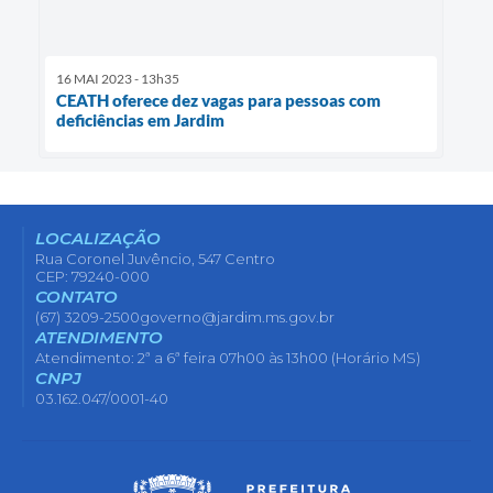
16 MAI 2023 - 13h35
CEATH oferece dez vagas para pessoas com
deficiências em Jardim
LOCALIZAÇÃO
Rua Coronel Juvêncio, 547 Centro
CEP: 79240-000
CONTATO
(67) 3209-2500
governo@jardim.ms.gov.br
ATENDIMENTO
Atendimento: 2ª a 6ª feira 07h00 às 13h00 (Horário MS)
CNPJ
03.162.047/0001-40