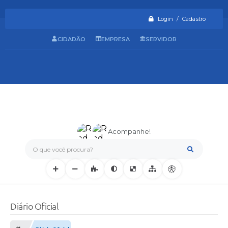
Login / Cadastro
CIDADÃO
EMPRESA
SERVIDOR
Acompanhe!
O que você procura?
Diário Oficial