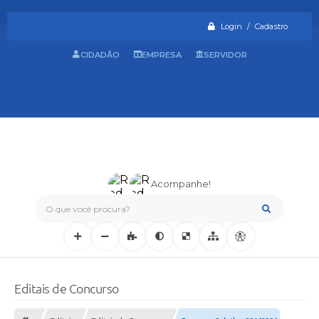
Login / Cadastro
CIDADÃO
EMPRESA
SERVIDOR
Acompanhe!
O que você procura?
Editais de Concurso