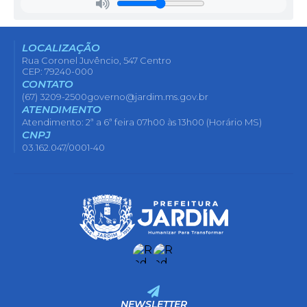
LOCALIZAÇÃO
Rua Coronel Juvêncio, 547 Centro
CEP: 79240-000
CONTATO
(67) 3209-2500
governo@jardim.ms.gov.br
ATENDIMENTO
Atendimento: 2ª a 6ª feira 07h00 às 13h00 (Horário MS)
CNPJ
03.162.047/0001-40
NEWSLETTER