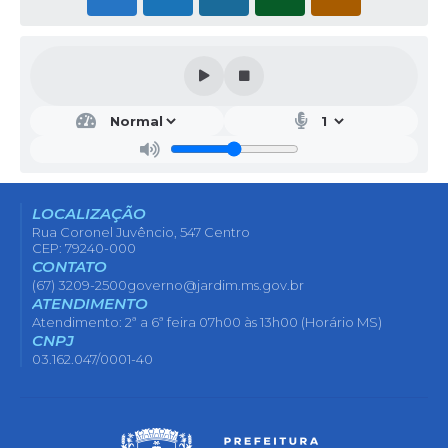
LOCALIZAÇÃO
Rua Coronel Juvêncio, 547 Centro
CEP: 79240-000
CONTATO
(67) 3209-2500
governo@jardim.ms.gov.br
ATENDIMENTO
Atendimento: 2ª a 6ª feira 07h00 às 13h00 (Horário MS)
CNPJ
03.162.047/0001-40