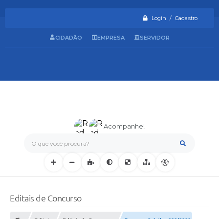
Login / Cadastro
CIDADÃO
EMPRESA
SERVIDOR
Acompanhe!
O que você procura?
Editais de Concurso