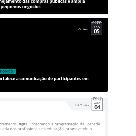
anejamento das compras públicas e amplia
 pequenos negócios
AGO
Ontem
05
CONÔMICO
ortalece a comunicação de participantes em
AGO
Há 2 dias
04
etramento Digital, integrando a programação da Jornada
nuada dos profissionais da educação, promovendo o...