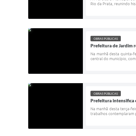
Rio da Prata, reunindo hi
OBRAS PÚBLICAS
Prefeitura de Jardim 
Na manhã desta quinta-fei
central do município, com
OBRAS PÚBLICAS
Prefeitura intensific
Na manhã desta terça-feir
trabalhos contemplaram p