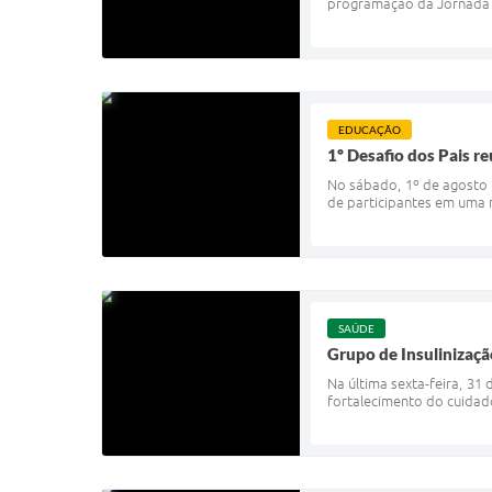
programação da Jornada F
EDUCAÇÃO
1º Desafio dos Pais r
No sábado, 1º de agosto 
de participantes em uma ma
SAÚDE
Grupo de Insulinizaç
Na última sexta-feira, 31
fortalecimento do cuidado