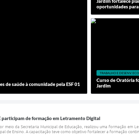
Jardim fortalece pl
oportunidades para
TRABALHO E DESENV. E
Curso de Oratória f
es de saúde à comunidade pela ESF 01
Jardim
E participam de formação em Letramento Digital
por meio da Secretaria Municipal de Educação, realizou uma formação em L
pal de Ensino. A capacitação teve como objetivo fortalecer a formação conti