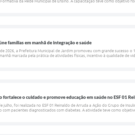
ormativa da Rede Municipal de Ensino. A capacitação teve como objetivo for
eúne famílias em manhã de integração e saúde
de 2026, a Prefeitura Municipal de Jardim promoveu com grande sucesso o 1
nhã marcada pela prática de atividades físicas, incentivo à qualidade de vida
ão fortalece o cuidado e promove educação em saúde no ESF 01 Re
 de julho, foi realizada no ESF 01 Reinaldo de Arruda a Ação do Grupo de Insul
 com pacientes diagnosticados com diabetes. A atividade teve como objetivo 