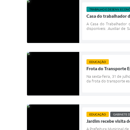
TRABALHO E DESENV. ECON
Casa do trabalhador d
A Casa do Trabalhador 
disponíveis: .Auxiliar de 
EDUCAÇÃO
Frota do Transporte E
Na sexta-feira, 31 de jul
da frota do transporte es
EDUCAÇÃO
GABINETE D
Jardim recebe visita 
A Prefeitura Municipal de