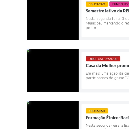
EDUCAÇÃO
FUNDO SOC
Semestre letivo da RE
Nesta segunda-feira, 3 
Municipal, marcando o re
ponto...
DIREITOS HUMANOS
Casa da Mulher promov
Em mais uma ação da camp
participantes do grupo "C
EDUCAÇÃO
Formação Étnico-Racia
Nesta segunda-feira, a Es