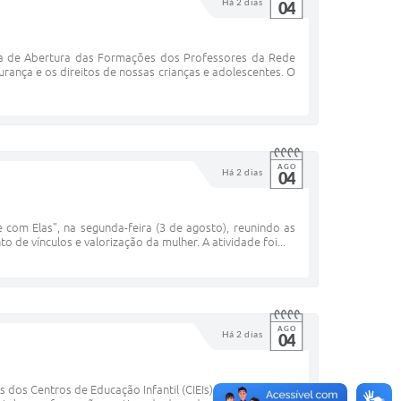
Há 2 dias
04
ana de Abertura das Formações dos Professores da Rede
nça e os direitos de nossas crianças e adolescentes. O
AGO
Há 2 dias
04
com Elas", na segunda-feira (3 de agosto), reunindo as
e vínculos e valorização da mulher. A atividade foi...
AGO
Há 2 dias
04
s dos Centros de Educação Infantil (CIEIs), como parte da