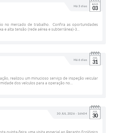
AGO
Há 3 dias
03
ão no mercado de trabalho. Confira as oportunidades
xa e alta tensão (rede aérea e subterrânea)-3...
JUL
Há 6 dias
31
cação, realizou um minucioso serviço de inspeção veicular
ormidade dos veículos para a operação no...
JUL
30 JUL 2026 - 16h04
30
ta quinta-feira uma visita especial ao Recanto Ecológico