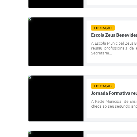
EDUCAÇÃO
Escola Zeus Benevides
A Escola Municipal Zeus 
reuniu profissionais d
Secretaria...
EDUCAÇÃO
Jornada Formativa re
A Rede Municipal de Ensi
chega ao seu segundo ano