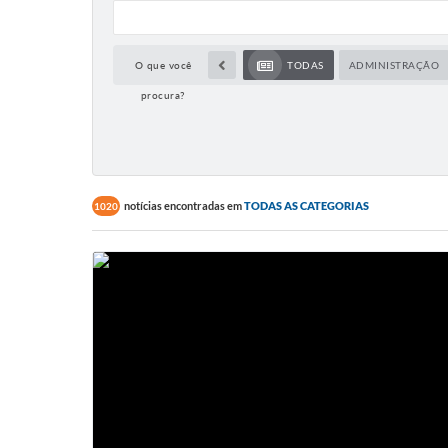
O que você
TODAS
ADMINISTRAÇÃO
procura?
notícias encontradas em
TODAS AS CATEGORIAS
1020