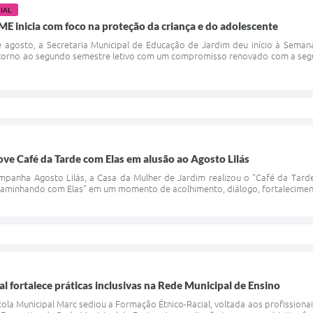
IAL
ME inicia com foco na proteção da criança e do adolescente
de agosto, a Secretaria Municipal de Educação de Jardim deu início à Sem
torno ao segundo semestre letivo com um compromisso renovado com a segura
e Café da Tarde com Elas em alusão ao Agosto Lilás
anha Agosto Lilás, a Casa da Mulher de Jardim realizou o "Café da Tarde 
aminhando com Elas" em um momento de acolhimento, diálogo, fortalecimento d
l fortalece práticas inclusivas na Rede Municipal de Ensino
cola Municipal Marc sediou a Formação Étnico-Racial, voltada aos profissionai