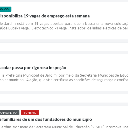
ÔMICO
isponibiliza 19 vagas de emprego esta semana
de Jardim está com 19 vagas abertas para quem busca uma nova colocaç
Saúde Bucal-1 vaga. .Eletrotécnico -1 vaga .Instalador de linhas elétricas de bai
scolar passa por rigorosa inspeção
ho, a Prefeitura Municipal de Jardim, por meio da Secretaria Municipal de Edu
colar municipal. A ação, que visa certificar as condições de segurança e conf
O PREFEITO
TURISMO
de familiares de um dos fundadores do município
 Jardim, por meio da Secretaria Municipal de Educação (SEMED), promoveu nes