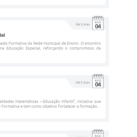
AGO
Há 2 dias
04
ial
rnada Formativa da Rede Municipal de Ensino. O encontro
s na Educação Especial, reforçando o compromisso da
AGO
Há 2 dias
04
idades Matemáticas – Educação Infantil”, iniciativa que
Formativa e tem como objetivo fortalecer a formação...
AGO