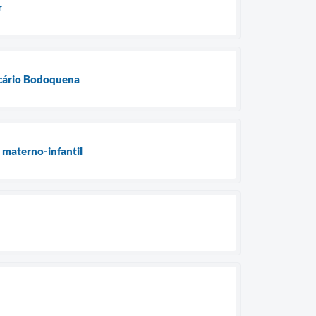
r
lcário Bodoquena
 materno-infantil