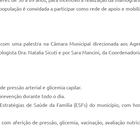
res de 50 a 69 anos, para incentivo à realização da mamograf
 população é convidada a participar como rede de apoio e mobili
, com uma palestra na Câmara Municipal direcionada aos Ag
gista Dra. Natalia Sicuti e por Sara Mancini, da Coordenadoria 
e pressão arterial e glicemia capilar.
prevenção durante todo o dia.
Estratégias de Saúde da Família (ESFs) do município, com ho
com aferição de pressão, glicemia, vacinação, avaliação nutr