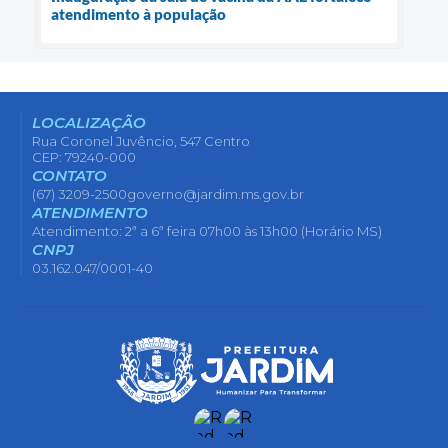
atendimento à população
LOCALIZAÇÃO
Rua Coronel Juvêncio, 547 Centro
CEP: 79240-000
CONTATO
(67) 3209-2500
governo@jardim.ms.gov.br
ATENDIMENTO
Atendimento: 2ª a 6ª feira 07h00 às 13h00 (Horário MS)
CNPJ
03.162.047/0001-40