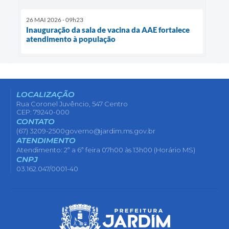
26 MAI 2026 - 09h23
Inauguração da sala de vacina da AAE fortalece
atendimento à população
LOCALIZAÇÃO
Rua Coronel Juvêncio, 547 Centro
CEP: 79240-000
CONTATO
(67) 3209-2500
governo@jardim.ms.gov.br
ATENDIMENTO
Atendimento: 2ª a 6ª feira 07h00 às 13h00 (Horário MS)
CNPJ
03.162.047/0001-40