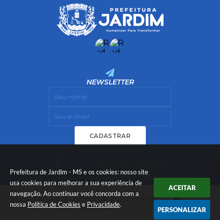
NEWSLETTER
CADASTRAR
Versão do Sistema:
3.5.3 - 19/06/2026
Prefeitura de Jardim - MS e os cookies: nosso site
Portal atualizado em:
07/08/2026 11:55
Dados Abertos
usa cookies para melhorar a sua experiência de
ACEITAR
navegação. Ao continuar você concorda com a
© Copyright Instar - 2006-2026. Todos os direitos
nossa
Política de Cookies
e
Privacidade
.
reservados -
Instar Tecnologia
PERSONALIZAR