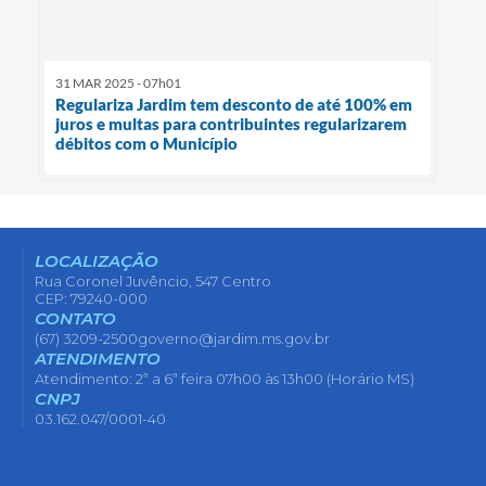
31 MAR 2025 - 07h01
Regulariza Jardim tem desconto de até 100% em
juros e multas para contribuintes regularizarem
débitos com o Município
LOCALIZAÇÃO
Rua Coronel Juvêncio, 547 Centro
CEP: 79240-000
CONTATO
(67) 3209-2500
governo@jardim.ms.gov.br
ATENDIMENTO
Atendimento: 2ª a 6ª feira 07h00 às 13h00 (Horário MS)
CNPJ
03.162.047/0001-40