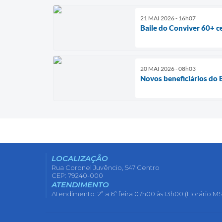
21 MAI 2026 - 16h07
Baile do Conviver 60+ ce
20 MAI 2026 - 08h03
Novos beneficiários do 
LOCALIZAÇÃO
Rua Coronel Juvêncio, 547 Centro
CEP: 79240-000
ATENDIMENTO
Atendimento: 2ª a 6ª feira 07h00 às 13h00 (Horário MS