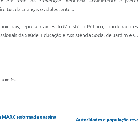
lho em rede, da prevenção, denúncia, acolhimento e prote
reitos de crianças e adolescentes.
nicipais, representantes do Ministério Público, coordenadores
fissionais da Saúde, Educação e Assistência Social de Jardim e 
ta notícia.
la MARC reformada e assina
Autoridades e população reve