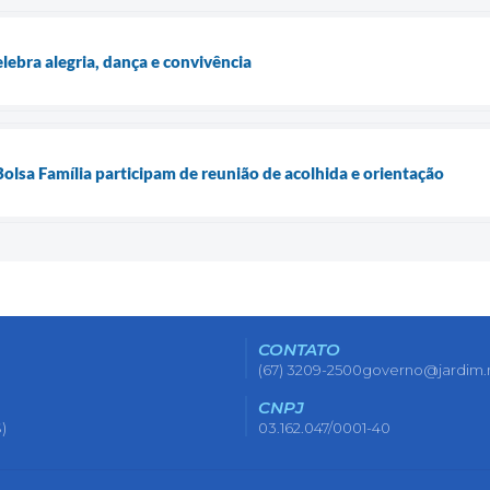
lebra alegria, dança e convivência
Bolsa Família participam de reunião de acolhida e orientação
CONTATO
(67) 3209-2500
governo@jardim.
CNPJ
)
03.162.047/0001-40