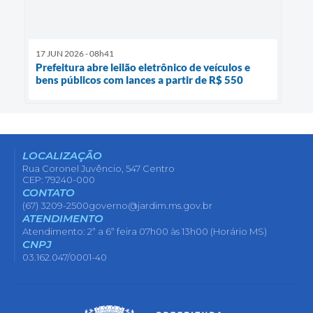
17 JUN 2026 - 08h41
Prefeitura abre leilão eletrônico de veículos e
bens públicos com lances a partir de R$ 550
LOCALIZAÇÃO
Rua Coronel Juvêncio, 547 Centro
CEP: 79240-000
CONTATO
(67) 3209-2500
governo@jardim.ms.gov.br
ATENDIMENTO
Atendimento: 2ª a 6ª feira 07h00 às 13h00 (Horário MS)
CNPJ
03.162.047/0001-40