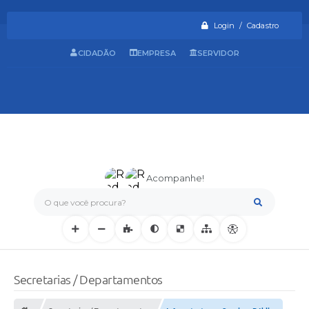
Login / Cadastro
CIDADÃO
EMPRESA
SERVIDOR
Acompanhe!
O que você procura?
Secretarias / Departamentos