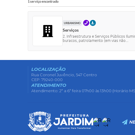
1 serviço encontrado
TELEFONE
PRESENCIAL
URBANISMO
Serviços
2. Infraestrutura e Serviços Públicos Ilu
buracos, patrolamento (em vias não...
LOCALIZAÇÃO
Rua Coronel Juvêncio, 547 Centro
CEP: 79240-000
ATENDIMENTO
Atendimento: 2ª a 6ª feira 07h00 às 13h00 (Horário MS
N