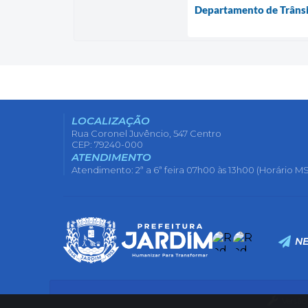
Departamento de Trânsit
LOCALIZAÇÃO
Rua Coronel Juvêncio, 547 Centro
CEP: 79240-000
ATENDIMENTO
Atendimento: 2ª a 6ª feira 07h00 às 13h00 (Horário MS
N
Versão