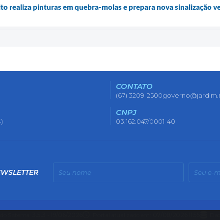
o realiza pinturas em quebra-molas e prepara nova sinalização ver
CONTATO
(67) 3209-2500
governo@jardim.
CNPJ
)
03.162.047/0001-40
EWSLETTER
 do Sistema:
3.5.3 - 19/06/2026
Portal atualizado em:
07/08/2026 11:55
Dad