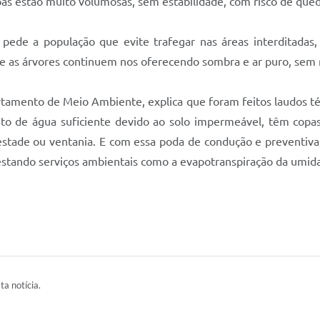
opas estão muito volumosas, sem estabilidade, com risco de qued
pede a população que evite trafegar nas áreas interditadas, 
ue as árvores continuem nos oferecendo sombra e ar puro, sem r
rtamento de Meio Ambiente, explica que foram feitos laudos té
to de água suficiente devido ao solo impermeável, têm copas
stade ou ventania. E com essa poda de condução e preventiva,
restando serviços ambientais como a evapotranspiração da umi
ta notícia.