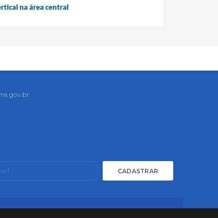
tical na área central
ms.gov.br
CADASTRAR
os Abertos