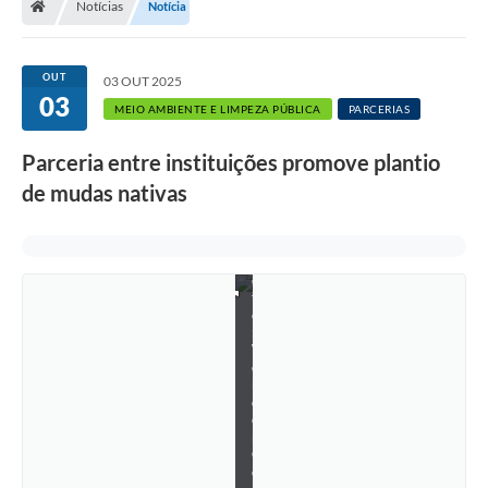
Notícias
Notícia
OUT
03 OUT 2025
03
MEIO AMBIENTE E LIMPEZA PÚBLICA
PARCERIAS
Parceria entre instituições promove plantio
de mudas nativas
F
o
t
o
:
W
e
n
d
e
r
C
o