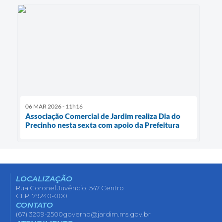
06 MAR 2026 - 11h16
Associação Comercial de Jardim realiza Dia do
Precinho nesta sexta com apoio da Prefeitura
LOCALIZAÇÃO
Rua Coronel Juvêncio, 547 Centro
CEP: 79240-000
CONTATO
(67) 3209-2500
governo@jardim.ms.gov.br