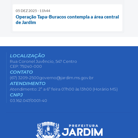
05 DEZ 2025 - 11h44
Operação Tapa-Buracos contempla a área central
de Jardim
LOCALIZAÇÃO
Rua Coronel Juvêncio, 547 Centro
CEP: 79240-000
CONTATO
(67) 3209-2500
governo@jardim.ms.gov.br
ATENDIMENTO
Atendimento: 2ª a 6ª feira 07h00 às 13h00 (Horário MS)
CNPJ
03.162.047/0001-40