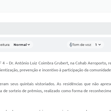
 MÍDIAS
RECEBA NOTÍCIAS
eitura:
Tom de voz:
 4 – Dr. Antônio Luiz Coimbra Grubert, na Cohab Aeroporto, rea
cientização, prevenção e incentivo à participação da comunida
ram seus quintais vistoriados. As residências que não apr
ma de sorteio de prêmios, realizado como forma de reconhecim