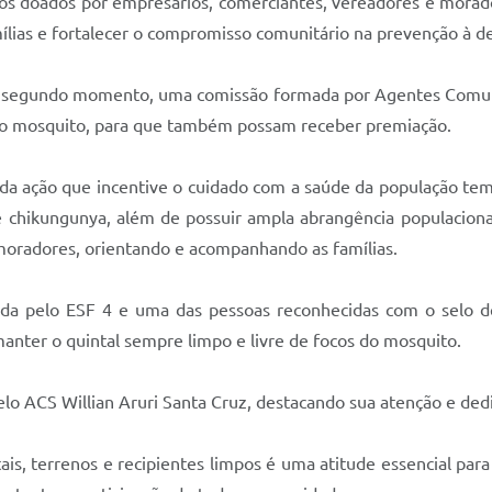
os doados por empresários, comerciantes, vereadores e morado
mílias e fortalecer o compromisso comunitário na prevenção à 
m segundo momento, uma comissão formada por Agentes Comunitá
o mosquito, para que também possam receber premiação.
oda ação que incentive o cuidado com a saúde da população t
 chikungunya, além de possuir ampla abrangência populacional
oradores, orientando e acompanhando as famílias.
ida pelo ESF 4 e uma das pessoas reconhecidas com o selo d
nter o quintal sempre limpo e livre de focos do mosquito.
o ACS Willian Aruri Santa Cruz, destacando sua atenção e de
s, terrenos e recipientes limpos é uma atitude essencial par