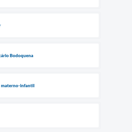
r
lcário Bodoquena
 materno-infantil