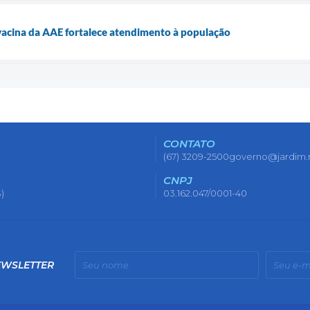
vacina da AAE fortalece atendimento à população
CONTATO
(67) 3209-2500
governo@jardim.
CNPJ
)
03.162.047/0001-40
EWSLETTER