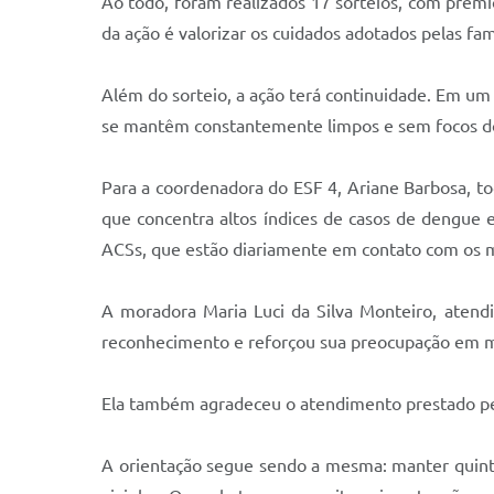
Ao todo, foram realizados 17 sorteios, com prêmi
da ação é valorizar os cuidados adotados pelas fa
Além do sorteio, a ação terá continuidade. Em u
se mantêm constantemente limpos e sem focos d
Para a coordenadora do ESF 4, Ariane Barbosa, t
que concentra altos índices de casos de dengue e
ACSs, que estão diariamente em contato com os m
A moradora Maria Luci da Silva Monteiro, atend
reconhecimento e reforçou sua preocupação em ma
Ela também agradeceu o atendimento prestado pel
A orientação segue sendo a mesma: manter quintai