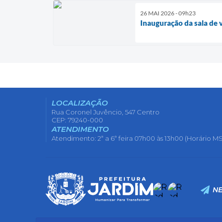
26 MAI 2026 - 09h23
Inauguração da sala de 
LOCALIZAÇÃO
Rua Coronel Juvêncio, 547 Centro
CEP: 79240-000
ATENDIMENTO
Atendimento: 2ª a 6ª feira 07h00 às 13h00 (Horário MS
N