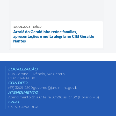
15 JUL 2026 - 15h10
Arraiá do Geraldinho reúne famílias,
apresentações e muita alegria no CIEI Geraldo
Nantes
LOCALIZAÇÃO
Rua Coronel Juvêncio, 547 Centro
CEP: 79240-000
CONTATO
(67) 3209-2500
governo@jardim.ms.gov.br
ATENDIMENTO
Atendimento: 2ª a 6ª feira 07h00 às 13h00 (Horário MS)
CNPJ
03.162.047/0001-40