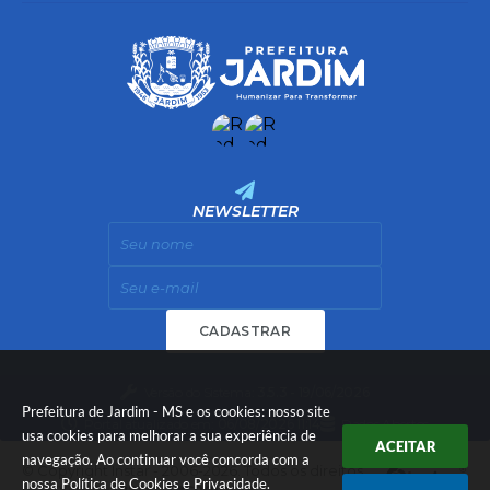
NEWSLETTER
CADASTRAR
Versão do Sistema:
3.5.3 - 19/06/2026
Prefeitura de Jardim - MS e os cookies: nosso site
Portal atualizado em:
06/08/2026 11:14
Dados Abertos
usa cookies para melhorar a sua experiência de
ACEITAR
navegação. Ao continuar você concorda com a
© Copyright Instar - 2006-2026. Todos os direitos
nossa
Política de Cookies
e
Privacidade
.
reservados -
Instar Tecnologia